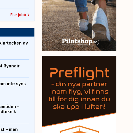
Fler jobb
klartecken av
ot Ryanair
om inte syns
ramtiden –
ridteknik
ust – men