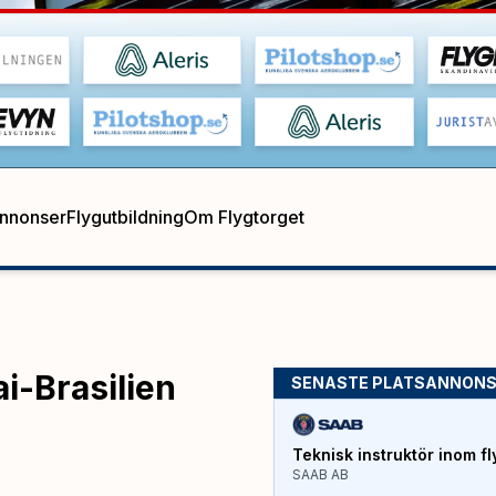
annonser
Flygutbildning
Om Flygtorget
i-Brasilien
SENASTE PLATSANNON
Teknisk instruktör inom fl
SAAB AB