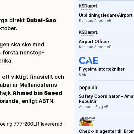
Utbildningsledare/Airport 
yga direkt
Dubai-Sao
Karlstad Airport AB
ktober.
Airport Officer
ngen ska ske med
Karlstad Airport AB
 första nonstop-
rika.
Flygsimulatortekniker
CAE
ett viktigt finasiellt och
Dubai är Mellanösterns
hejk
Ahmed bin Saeed
Safety Coordinator – Amap
förande, enligt ABTN.
PopulAir
Amapola Flyg AB
 Boeing 777-200LR levererad i
Check-in agenter till Bro