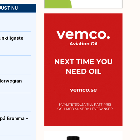
JUST NU
unktligaste
Norwegian
r på Bromma –