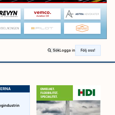
Sök
Logga in
Följ oss!
SERNA
ygindustrin