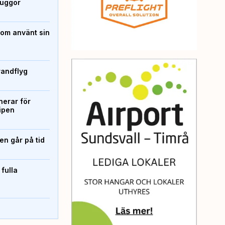
kuggor
som använt sin
randflyg
erar för
ipen
n går på tid
 fulla