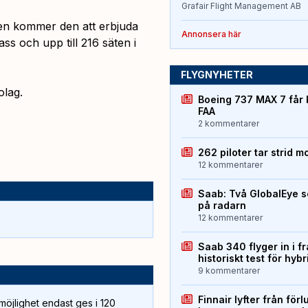
Grafair Flight Management AB
lien kommer den att erbjuda
Annonsera här
lass och upp till 216 säten i
FLYGNYHETER
olag.
Boeing 737 MAX 7 får 
FAA
2 kommentarer
262 piloter tar strid m
12 kommentarer
Saab: Två GlobalEye s
på radarn
12 kommentarer
Saab 340 flyger in i f
historiskt test för hyb
9 kommentarer
Finnair lyfter från förl
öjlighet endast ges i 120