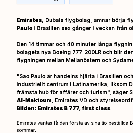
Emirates,
Dubais flygbolag, ämnar börja fl
Paulo
i Brasilien sex gånger i veckan från o
Den 14 timmar och 40 minuter långa flygni
bolagets nya Boeing 777-200LR och blir den
flygningen mellan Mellanöstern och Sydame
"Sao Paulo är handelns hjärta i Brasilien och 
industriellt centrum i Latinamerika, liksom 
främsta hub för affärer och turism",
säger S
Al-Maktoum
, Emirates VD och styrelseord
Bilden: Emirates B 777, first class
Emirates väntas få den första av sina tio beställda
sommar.