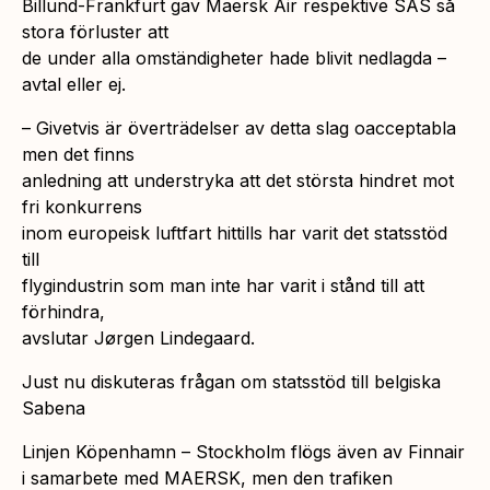
Billund-Frankfurt gav Maersk Air respektive SAS så
stora förluster att
de under alla omständigheter hade blivit nedlagda –
avtal eller ej.
– Givetvis är överträdelser av detta slag oacceptabla
men det finns
anledning att understryka att det största hindret mot
fri konkurrens
inom europeisk luftfart hittills har varit det statsstöd
till
flygindustrin som man inte har varit i stånd till att
förhindra,
avslutar Jørgen Lindegaard.
Just nu diskuteras frågan om statsstöd till belgiska
Sabena
Linjen Köpenhamn – Stockholm flögs även av Finnair
i samarbete med MAERSK, men den trafiken