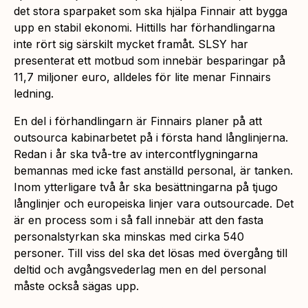
det stora sparpaket som ska hjälpa Finnair att bygga
upp en stabil ekonomi. Hittills har förhandlingarna
inte rört sig särskilt mycket framåt. SLSY har
presenterat ett motbud som innebär besparingar på
11,7 miljoner euro, alldeles för lite menar Finnairs
ledning.
En del i förhandlingarn är Finnairs planer på att
outsourca kabinarbetet på i första hand långlinjerna.
Redan i år ska två-tre av intercontflygningarna
bemannas med icke fast anställd personal, är tanken.
Inom ytterligare två år ska besättningarna på tjugo
långlinjer och europeiska linjer vara outsourcade. Det
är en process som i så fall innebär att den fasta
personalstyrkan ska minskas med cirka 540
personer. Till viss del ska det lösas med övergång till
deltid och avgångsvederlag men en del personal
måste också sägas upp.