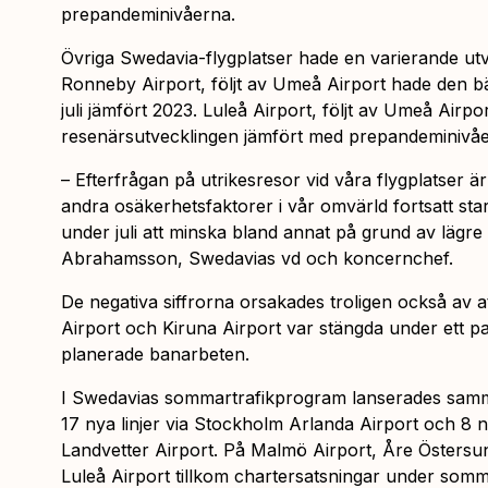
prepandeminivåerna.
Övriga Swedavia-flygplatser hade en varierande utv
Ronneby Airport, följt av Umeå Airport hade den bä
juli jämfört 2023. Luleå Airport, följt av Umeå Airp
resenärsutvecklingen jämfört med prepandeminivå
– Efterfrågan på utrikesresor vid våra flygplatser ä
andra osäkerhetsfaktorer i vår omvärld fortsatt star
under juli att minska bland annat på grund av lägre
Abrahamsson, Swedavias vd och koncernchef.
De negativa siffrorna orsakades troligen också av
Airport och Kiruna Airport var stängda under ett p
planerade banarbeten.
I Swedavias sommartrafikprogram lanserades samma
17 nya linjer via Stockholm Arlanda Airport och 8 n
Landvetter Airport. På Malmö Airport, Åre Östersu
Luleå Airport tillkom chartersatsningar under som