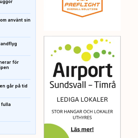
kuggor
som använt sin
randflyg
erar för
ipen
n går på tid
 fulla