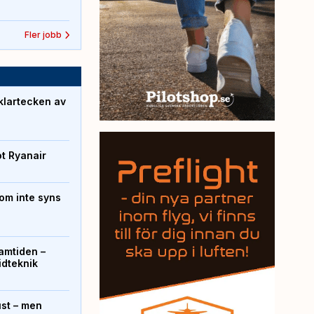
Fler jobb
klartecken av
ot Ryanair
om inte syns
ramtiden –
ridteknik
ust – men