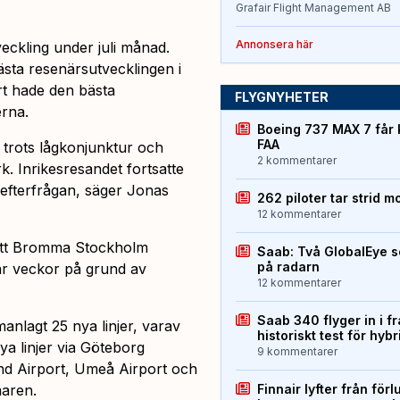
Grafair Flight Management AB
Annonsera här
eckling under juli månad.
sta resenärsutvecklingen i
ort hade den bästa
FLYGNYHETER
erna.
Boeing 737 MAX 7 får 
FAA
r trots lågkonjunktur och
2 kommentarer
k. Inrikesresandet fortsatte
 efterfrågan, säger Jonas
262 piloter tar strid m
12 kommentarer
 att Bromma Stockholm
Saab: Två GlobalEye s
på radarn
ar veckor på grund av
12 kommentarer
Saab 340 flyger in i f
nlagt 25 nya linjer, varav
historiskt test för hyb
ya linjer via Göteborg
9 kommentarer
nd Airport, Umeå Airport och
maren.
Finnair lyfter från förl