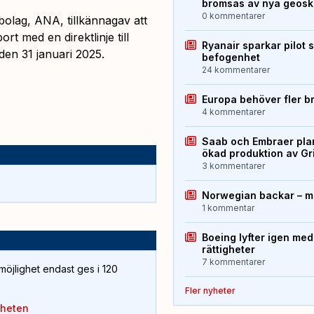
bromsas av nya geos
0 kommentarer
bolag, ANA, tillkännagav att
t med en direktlinje till
Ryanair sparkar pilot 
den 31 januari 2025.
befogenhet
24 kommentarer
Europa behöver fler b
4 kommentarer
Saab och Embraer plan
ökad produktion av Gr
3 kommentarer
Norwegian backar – me
1 kommentar
Boeing lyfter igen med
rättigheter
7 kommentarer
öjlighet endast ges i 120
Fler nyheter
yheten