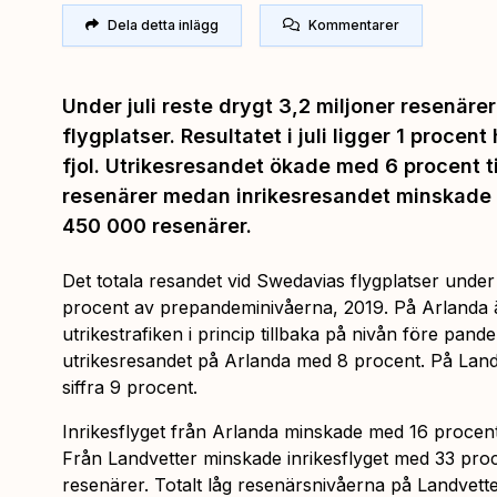
Dela detta inlägg
Kommentarer
Under juli reste drygt 3,2 miljoner resenäre
flygplatser. Resultatet i juli ligger 1 procent
fjol. Utrikesresandet ökade med 6 procent ti
resenärer medan inrikesresandet minskade m
450 000 resenärer.
Det totala resandet vid Swedavias flygplatser under
procent av prepandeminivåerna, 2019. På Arlanda 
utrikestrafiken i princip tillbaka på nivån före pand
utrikesresandet på Arlanda med 8 procent. På Lan
siffra 9 procent.
Inrikesflyget från Arlanda minskade med 16 procent 
Från Landvetter minskade inrikesflyget med 33 proce
resenärer. Totalt låg resenärsnivåerna på Landvetter