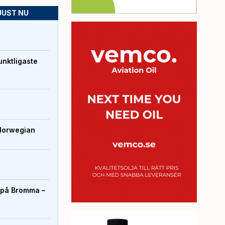
JUST NU
unktligaste
Norwegian
r på Bromma –