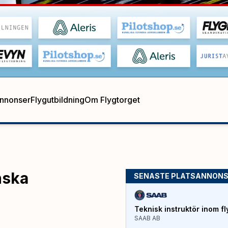
annonser
Flygutbildning
Om Flygtorget
nska
SENASTE PLATSANNON
Teknisk instruktör inom fl
SAAB AB