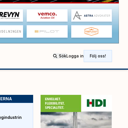
Sök
Logga in
Följ oss!
SERNA
ygindustrin