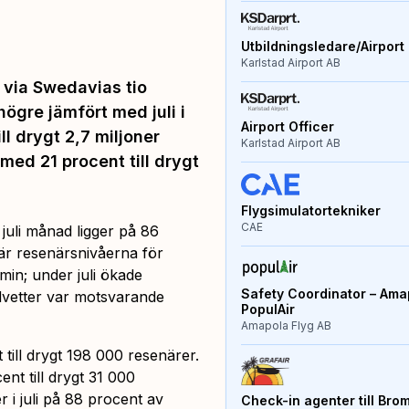
Utbildningsledare/Airport 
Karlstad Airport AB
r via Swedavias tio
 högre jämfört med juli i
Airport Officer
ll drygt 2,7 miljoner
Karlstad Airport AB
ed 21 procent till drygt
Flygsimulatortekniker
CAE
 juli månad ligger på 86
är resenärsnivåerna för
emin; under juli ökade
Safety Coordinator – Amap
dvetter var motsvarande
PopulAir
Amapola Flyg AB
till drygt 198 000 resenärer.
nt till drygt 31 000
 i juli på 88 procent av
Check-in agenter till Bro