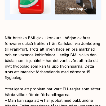
När brittiska BMI gick i konkurs i början av året
försvann också trafiken från Karlstad, via Jönköping
till Frankfurt. Trots att linjen hade en bra marknad
och en växande kabinfaktor – enligt BMI själva den
bästa inom linjenätet – har det varit svårt att hitta ett
nytt flygbolag som kan ta upp flygningarna. Detta
trots ett intensivt förhandlande med närmare 15
flygbolag.
Ytterligare ett problem har varit EU-regler som sätter
hårda villkor för de förhandlingarna.
– Man kan säga att vi har jobbat med bakbundna
händer. Enligt regeringen får vi inte göra upphandling