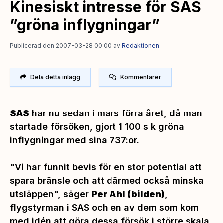
Kinesiskt intresse för SAS
”gröna inflygningar”
Publicerad den 2007-03-28 00:00
av
Redaktionen
Dela detta inlägg
Kommentarer
SAS
har nu sedan i mars förra året, då man
startade försöken, gjort 1 100 s k gröna
inflygningar med sina 737:or.
"Vi har funnit bevis för en stor potential att
spara bränsle och att därmed också minska
utsläppen",
säger
Per Ahl
(bilden)
,
flygstyrman i SAS och en av dem som kom
med idén att göra dessa försök i större skala,