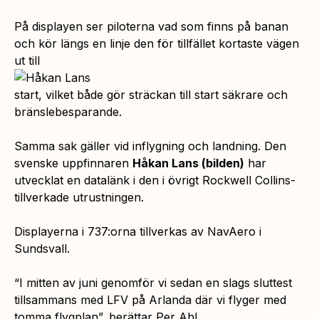
På displayen ser piloterna vad som finns på banan
och kör längs en linje den för tillfället kortaste vägen
ut till
start, vilket både gör sträckan till start säkrare och
bränslebesparande.
Samma sak gäller vid inflygning och landning. Den
svenske uppfinnaren
Håkan Lans
(bilden)
har
utvecklat en datalänk i den i övrigt Rockwell Collins-
tillverkade utrustningen.
Displayerna i 737:orna tillverkas av NavAero i
Sundsvall.
“I mitten av juni genomför vi sedan en slags sluttest
tillsammans med LFV på Arlanda där vi flyger med
tomma flygplan”,
berättar Per Ahl.