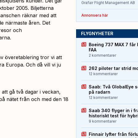
lskjutsens kunder. Det går
Grafair Flight Management AB
tober 2005. Biljetterna
branschen räknar med att
Annonsera här
de närmaste åren. Det
resor och
FLYGNYHETER
arna.
Boeing 737 MAX 7 får 
FAA
2 kommentarer
v överetablering tror vi att
ra Europa. Och då vill vi ju
262 piloter tar strid m
12 kommentarer
Saab: Två GlobalEye s
att gå två dagar i veckan,
på radarn
12 kommentarer
 på nätet från och med den 18
Saab 340 flyger in i f
historiskt test för hyb
9 kommentarer
Finnair lyfter från förl