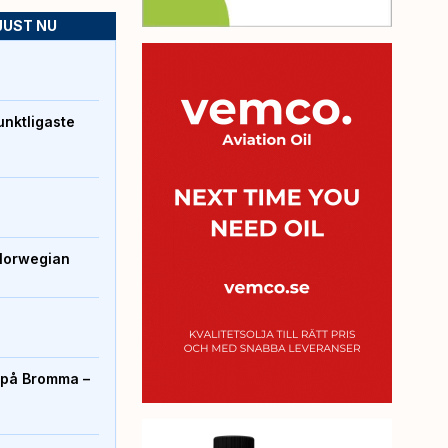
JUST NU
unktligaste
Norwegian
r på Bromma –