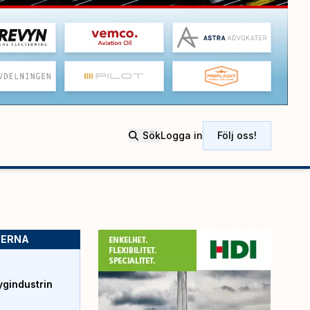
Sök
Logga in
Följ oss!
SERNA
ygindustrin