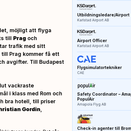
Utbildningsledare/Airport 
Karlstad Airport AB
et, möjligt att flyga
s till
Prag
och
Airport Officer
ar trafik med sitt
Karlstad Airport AB
 till Prag kommer få ett
ch avgifter. Till Budapest
Flygsimulatortekniker
CAE
lut vackraste
smål i klass med Rom och
Safety Coordinator – Amap
PopulAir
bra hotell, till priser
Amapola Flyg AB
hristian Gordin
,
Check-in agenter till Bro