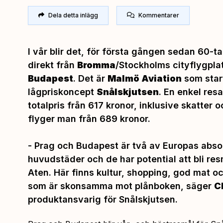
Dela detta inlägg
Kommentarer
I vår blir det, för första gången sedan 60-tal
direkt från
Bromma
/Stockholms cityflygplat
Budapest
. Det är
Malmö Aviation
som start
lågpriskoncept
Snålskjutsen
. En enkel resa
totalpris från 617 kronor, inklusive skatter o
flyger man från 689 kronor.
-
Prag och Budapest är två av Europas abso
huvudstäder och de har potential att bli re
Aten. Här finns kultur, shopping, god mat och 
som är skonsamma mot plånboken
, säger
C
produktansvarig för Snålskjutsen.