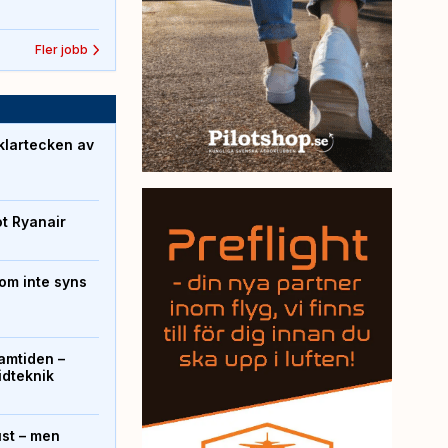
Fler jobb
klartecken av
ot Ryanair
om inte syns
ramtiden –
ridteknik
ust – men