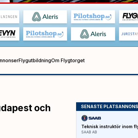
annonser
Flygutbildning
Om Flygtorget
udapest och
SENASTE PLATSANNON
Teknisk instruktör inom fl
SAAB AB