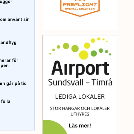
kuggor
som använt sin
randflyg
erar för
ipen
n går på tid
 fulla