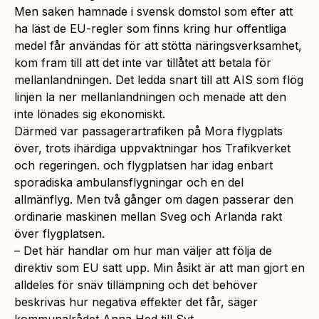
Men saken hamnade i svensk domstol som efter att
ha läst de EU-regler som finns kring hur offentliga
medel får användas för att stötta näringsverksamhet,
kom fram till att det inte var tillåtet att betala för
mellanlandningen. Det ledda snart till att AIS som flög
linjen la ner mellanlandningen och menade att den
inte lönades sig ekonomiskt.
Därmed var passagerartrafiken på Mora flygplats
över, trots ihärdiga uppvaktningar hos Trafikverket
och regeringen. och flygplatsen har idag enbart
sporadiska ambulansflygningar och en del
allmänflyg. Men två gånger om dagen passerar den
ordinarie maskinen mellan Sveg och Arlanda rakt
över flygplatsen.
– Det här handlar om hur man väljer att följa de
direktiv som EU satt upp. Min åsikt är att man gjort en
alldeles för snäv tillämpning och det behöver
beskrivas hur negativa effekter det får, säger
kommunalrådet Anna Hed till Svt.