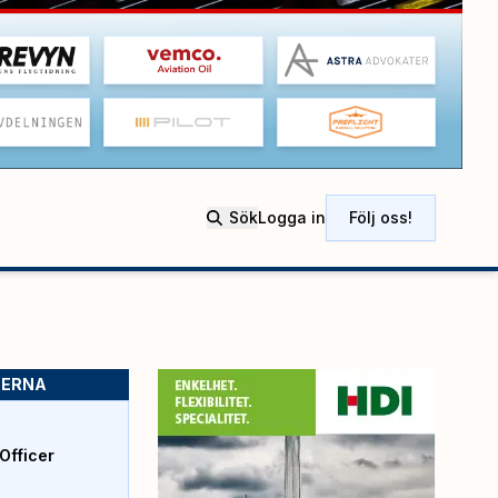
Sök
Logga in
Följ oss!
SERNA
Officer