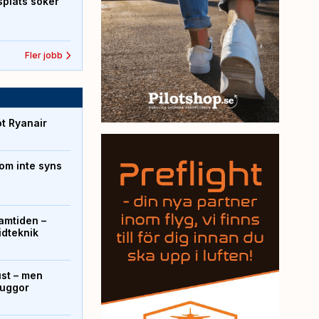
splats söker
Fler jobb
ot Ryanair
om inte syns
ramtiden –
ridteknik
ust – men
kuggor