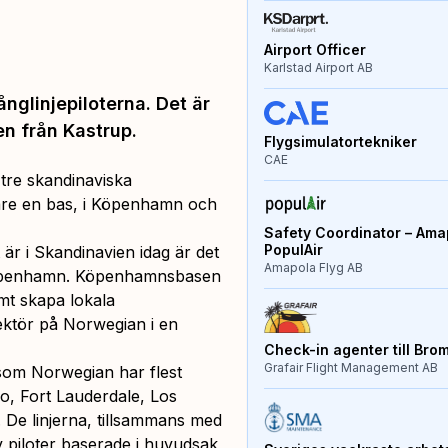
Airport Officer
Karlstad Airport AB
nglinjepiloterna. Det är
en från Kastrup.
Flygsimulatortekniker
CAE
 tre skandinaviska
gare en bas, i Köpenhamn och
Safety Coordinator – Amap
PopulAir
är i Skandinavien idag är det
Amapola Flyg AB
 i Köpenhamn. Köpenhamnsbasen
mt skapa lokala
ektör på Norwegian i en
Check-in agenter till Bro
Grafair Flight Management AB
 som Norwegian har flest
do, Fort Lauderdale, Los
 De linjerna, tillsammans med
t av piloter baserade i huvudsak