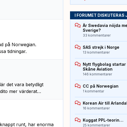
I FORUMET DISKUTERAS 
Är Swedavia nöjda med
Sverige?
33 kommentarer
bud på Norwegian.
SAS strejk i Norge
ssa tidningar.
13 kommentarer
Nytt flygbolag starta
Skåne Aviation
146 kommentarer
lär det vara betydligt
CC på Norwegian
 dito mer värderat…
1 kommentar
Korean Air till Arlanda
16 kommentarer
Kuggat PPL-teorin…
r knappt runt, har enorma
25 kommentarer