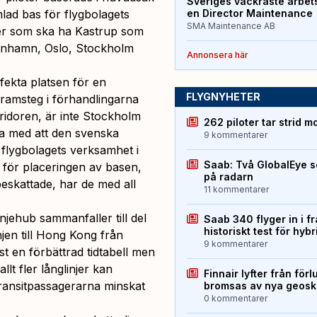
Sveriges vackraste arbet
ad bas för flygbolagets
en Director Maintenance
SMA Maintenance AB
ter som ska ha Kastrup som
öpenhamn, Oslo, Stockholm
Annonsera här
fekta platsen för en
FLYGNYHETER
framsteg i förhandlingarna
rridoren, är inte Stockholm
262 piloter tar strid m
ga med att den svenska
9 kommentarer
 flygbolagets verksamhet i
Saab: Två GlobalEye s
l för placeringen av basen,
på radarn
beskattade, har de med all
11 kommentarer
jehub sammanfaller till del
Saab 340 flyger in i f
historiskt test för hyb
jen till Hong Kong från
9 kommentarer
t en förbättrad tidtabell men
lt fler långlinjer kan
Finnair lyfter från förl
ransitpassagerarna minskat
bromsas av nya geos
0 kommentarer