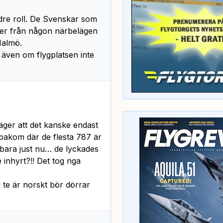
ndre roll. De Svenskar som
lyger från någon närbelägen
Malmö.
 även om flygplatsen inte
äger att det kanske endast
 bakom där de flesta 787 är
 bara just nu… de lyckades
 inhyrt?!! Det tog nga
i te är norskt bör dörrar