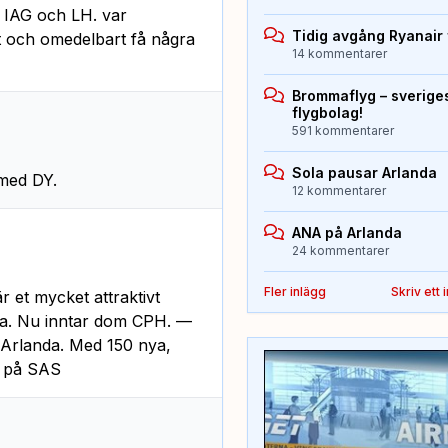
tt IAG och LH. var
Tidig avgång Ryanair 
t och omedelbart få några
14 kommentarer
Brommaflyg – sverige
flygbolag!
591 kommentarer
Sola pausar Arlanda
 med DY.
12 kommentarer
ANA på Arlanda
24 kommentarer
Fler inlägg
Skriv ett 
r et mycket attraktivt
älja. Nu inntar dom CPH. —
r Arlanda. Med 150 nya,
t på SAS