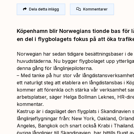
Dela detta inlägg
Kommentarer
Köpenhamn blir Norwegians tionde bas för lå
en del i flygbolagets fokus på att öka trafik
Norwegian har sedan tidigare besättningsbaser i de
huvudstäderna. Nu bygger flygbolaget upp ytterli
denna gång för långlinjepiloterna.
– Med tanke på hur stor vår långdistansverksamhet 
ett naturligt steg att etablera en långdistansbas
kommer att förenkla och stärka vår verksamhet sa
arbetsplatser, säger Helga Bollman Leknes, HR-dir
kommentar.
Kastrup är i dagsläget den flygplats i Skandinavien
långlinjeflygningar från: New York, Oakland, Orlan
Angeles, Bangkok och snart också Krabi i Thailand.
övriga långlinjer till Skandinavien, har hittills flugi