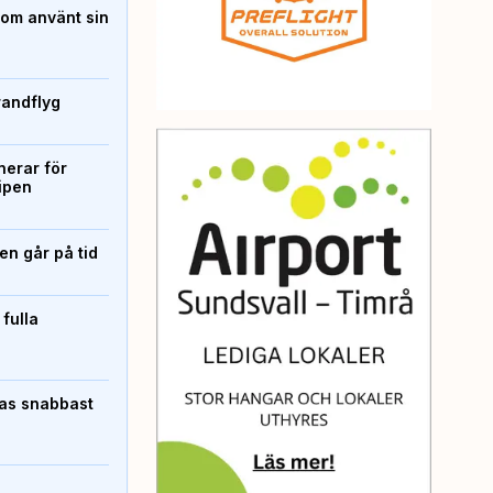
som använt sin
randflyg
erar för
ipen
n går på tid
 fulla
pas snabbast