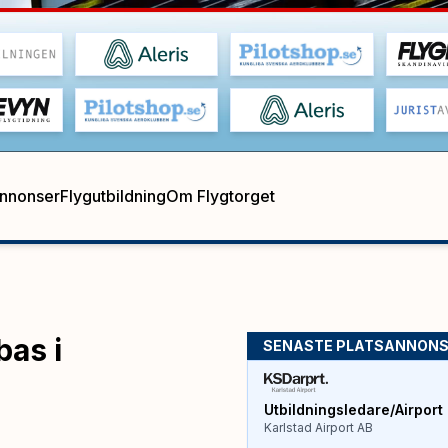
annonser
Flygutbildning
Om Flygtorget
bas i
SENASTE PLATSANNON
Utbildningsledare/Airport 
Karlstad Airport AB