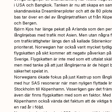
i USA och Bangkok. Tanken är nu att skapa en saml
skandinaviska Dreamlinerpiloter och att de 80 pilo
bas tar över en del av långlinjetrafiken ut från K
och Bergen.
Björn Kjos har länge pekat på Arlanda som den per
långlinjebas med trafik mot Asien. Men utan några 
om trafikrättigheter längs den så kallade Sibirienko
prioriterat. Norwegian har också varit mycket tydli
flygskatten på sikt kommer att negativ påverkan på
Sverige. Flygskatten är inte med som ett uttalat skä
men med tanke på att just långlinjerna är de högst 
säkerhet spelat in.
Norwegians ökade fokus på just Kastrup som långlin
med hur SAS resonerar när man nyligen flyttade lin
Stockholm till Köpenhamn. Visserligen gav det främs
även där finns flygskatten med som en faktor. Med al
Köpenhamn också vända det faktum att de viktiga t
en rad år i följd.