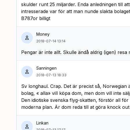
skulder runt 25 miljarder. Enda anledningen till a
intresserade var för att man nunde slakta bolage
B787or billigt
Money
2018-07-14 13:14
Pengar är inte allt. Skulle ändå aldrig (igen) resa
Sanningen
2018-07-13 18:33
Sv longhaul. Crap. Det är precist så, Norwegian ä
bolag, « alla» vill köpa dom, men dom vill inte s
Den idiotiske svenska flyg-skatten, förstör all fö
moderna plan. Är dom reda till at göra knock ou
Linkan
2018-07-13 17:17