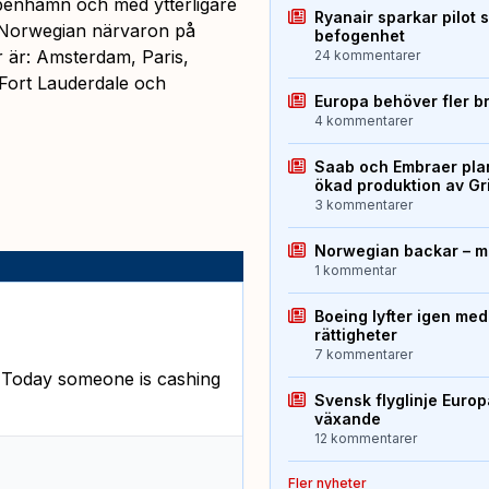
öpenhamn och med ytterligare
Ryanair sparkar pilot 
r Norwegian närvaron på
befogenhet
r är: Amsterdam, Paris,
24 kommentarer
Fort Lauderdale och
Europa behöver fler b
4 kommentarer
Saab och Embraer plan
ökad produktion av Gr
3 kommentarer
Norwegian backar – me
1 kommentar
Boeing lyfter igen med
rättigheter
7 kommentarer
 Today someone is cashing
Svensk flyglinje Euro
växande
12 kommentarer
Fler nyheter