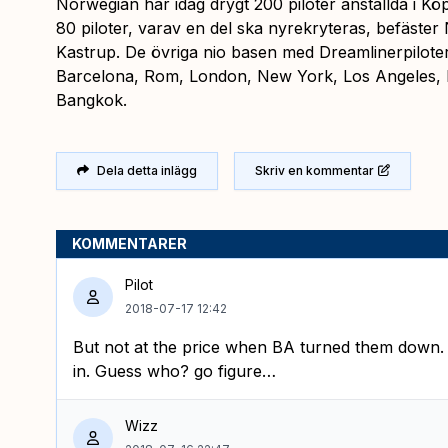
Norwegian har idag drygt 200 piloter anställda i K
80 piloter, varav en del ska nyrekryteras, befäste
Kastrup. De övriga nio basen med Dreamlinerpilote
Barcelona, Rom, London, New York, Los Angeles, 
Bangkok.
Dela detta inlägg
Skriv en kommentar
KOMMENTARER
Pilot
2018-07-17 12:42
But not at the price when BA turned them down.
in. Guess who? go figure…
Wizz