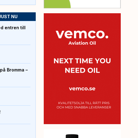
JUST NU
 entren till
r på Bromma –
!