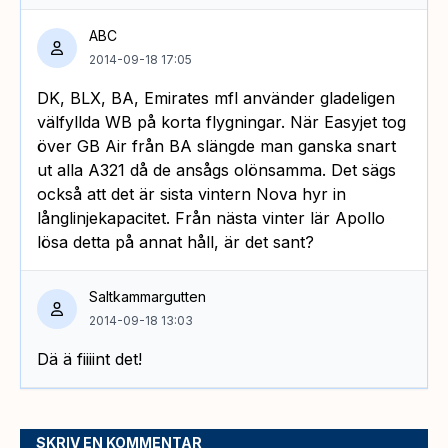
ABC
2014-09-18 17:05
DK, BLX, BA, Emirates mfl använder gladeligen
välfyllda WB på korta flygningar. När Easyjet tog
över GB Air från BA slängde man ganska snart
ut alla A321 då de ansågs olönsamma. Det sägs
också att det är sista vintern Nova hyr in
långlinjekapacitet. Från nästa vinter lär Apollo
lösa detta på annat håll, är det sant?
Saltkammargutten
2014-09-18 13:03
Dä ä fiiiint det!
SKRIV EN KOMMENTAR