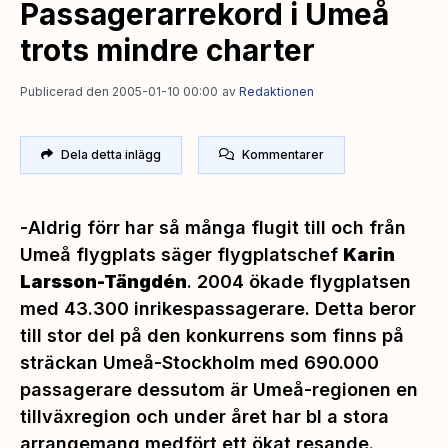
Passagerarrekord i Umeå
trots mindre charter
Publicerad den 2005-01-10 00:00
av
Redaktionen
Dela detta inlägg
Kommentarer
-
Aldrig förr har så många flugit till och från
Umeå flygplats
säger flygplatschef
Karin
Larsson-Tängdén
.
2004 ökade flygplatsen
med 43.300 inrikespassagerare. Detta beror
till stor del på den konkurrens som finns på
sträckan Umeå-Stockholm med 690.000
passagerare dessutom är Umeå-regionen en
tillväxregion och under året har bl a stora
arrangemang medfört ett ökat resande.