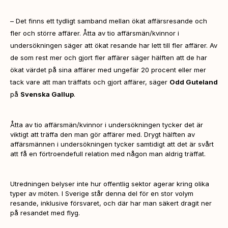
–
Det finns ett tydligt samband mellan ökat affärsresande och
fler och större affärer. Åtta av tio affärsmän/kvinnor i
undersökningen säger att ökat resande har lett till fler affärer. Av
de som rest mer och gjort fler affärer säger hälften att de har
ökat värdet på sina affärer med ungefär 20 procent eller mer
tack vare att man träffats och gjort affärer,
säger
Odd Guteland
på
Svenska Gallup
.
Åtta av tio affärsmän/kvinnor i undersökningen tycker det är
viktigt att träffa den man gör affärer med. Drygt hälften av
affärsmännen i undersökningen tycker samtidigt att det är svårt
att få en förtroendefull relation med någon man aldrig träffat.
Utredningen belyser inte hur offentlig sektor agerar kring olika
typer av möten. I Sverige står denna del för en stor volym
resande, inklusive försvaret, och där har man säkert dragit ner
på resandet med flyg.