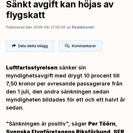
Sänkt avgift kan höjas av
flygskatt
Publicerad den 2006-06-21 00:00
av
Redaktionen
Dela detta inlägg
Kommentarer
Luftfartsstyrelsen
sänker sin
myndighetsavgift med drygt 10 procent till
7,50 kronor per avresande passagerare från
den 1 juli, den andra sänkningen sedan
myndigheten bildades för ett och ett halvt år
sedan.
"Sänkningen är positiv",
säger
Per Töörn
,
Svenska Flygföretagens Riksförbund, SFR