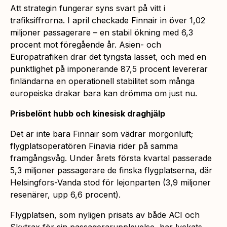
Att strategin fungerar syns svart på vitt i
trafiksiffrorna. I april checkade Finnair in över 1,02
miljoner passagerare – en stabil ökning med 6,3
procent mot föregående år. Asien- och
Europatrafiken drar det tyngsta lasset, och med en
punktlighet på imponerande 87,5 procent levererar
finländarna en operationell stabilitet som många
europeiska drakar bara kan drömma om just nu.
Prisbelönt hubb och kinesisk draghjälp
Det är inte bara Finnair som vädrar morgonluft;
flygplatsoperatören Finavia rider på samma
framgångsvåg. Under årets första kvartal passerade
5,3 miljoner passagerare de finska flygplatserna, där
Helsingfors-Vanda stod för lejonparten (3,9 miljoner
resenärer, upp 6,6 procent).
Flygplatsen, som nyligen prisats av både ACI och
Skytrax för sin passagerarupplevelse, har lyckats