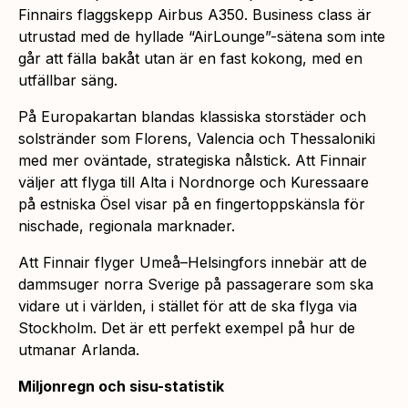
Finnairs flaggskepp Airbus A350. Business class är
utrustad med de hyllade “AirLounge”-sätena som inte
går att fälla bakåt utan är en fast kokong, med en
utfällbar säng.
På Europakartan blandas klassiska storstäder och
solstränder som Florens, Valencia och Thessaloniki
med mer oväntade, strategiska nålstick. Att Finnair
väljer att flyga till Alta i Nordnorge och Kuressaare
på estniska Ösel visar på en fingertoppskänsla för
nischade, regionala marknader.
Att Finnair flyger Umeå–Helsingfors innebär att de
dammsuger norra Sverige på passagerare som ska
vidare ut i världen, i stället för att de ska flyga via
Stockholm. Det är ett perfekt exempel på hur de
utmanar Arlanda.
Miljonregn och sisu-statistik