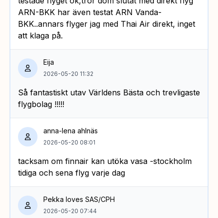
testade flyget ok,tror dom slutat med direkt flyg
ARN-BKK har även testat ARN Vanda-
BKK..annars flyger jag med Thai Air direkt, inget
att klaga på.
Eija
2026-05-20 11:32
Så fantastiskt utav Världens Bästa och trevligaste
flygbolag !!!!!
anna-lena ahlnäs
2026-05-20 08:01
tacksam om finnair kan utöka vasa -stockholm
tidiga och sena flyg varje dag
Pekka loves SAS/CPH
2026-05-20 07:44