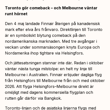
Toronto gör comeback – och Melbourne väntar
runt hörnet
Den 4 maj landade Finnair återigen på kanadensisk
mark efter elva års frånvaro. Direktlinjen till Toronto
är en symboliskt blytung comeback på den
nordamerikanska marknaden. Med tre avgångar i
veckan under sommarsäsongen knyts Europa och
Nordamerika ihop tightare via Helsingfors.
Och jättesatsningen stannar inte där. Redan i oktober
väntar nästa tunga milstolpe: en helt ny linje till
Melbourne i Australien. Finnair erbjuder dagliga flyg
från Helsingfors till Melbourne från och med oktober
2026. Att flyga Helsingfors–Melbourne direkt är
omöjligt med dagens kommersiella flygplan och
rutten går därför via Bangkok.
Toronto-linjen och de asiatiska linjerna flygs med