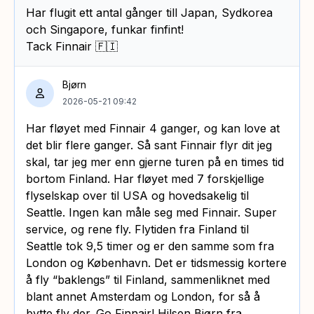
Har flugit ett antal gånger till Japan, Sydkorea
och Singapore, funkar finfint!
Tack Finnair 🇫🇮
Bjørn
2026-05-21 09:42
Har fløyet med Finnair 4 ganger, og kan love at
det blir flere ganger. Så sant Finnair flyr dit jeg
skal, tar jeg mer enn gjerne turen på en times tid
bortom Finland. Har fløyet med 7 forskjellige
flyselskap over til USA og hovedsakelig til
Seattle. Ingen kan måle seg med Finnair. Super
service, og rene fly. Flytiden fra Finland til
Seattle tok 9,5 timer og er den samme som fra
London og København. Det er tidsmessig kortere
å fly “baklengs” til Finland, sammenliknet med
blant annet Amsterdam og London, for så å
bytte fly der. Go Finnair! Hilsen Bjørn fra