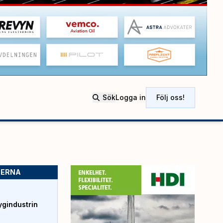
Sök
Logga in
Följ oss!
SERNA
ygindustrin