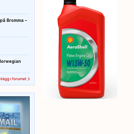
r på Bromma –
Norwegian
inlägg i forumet