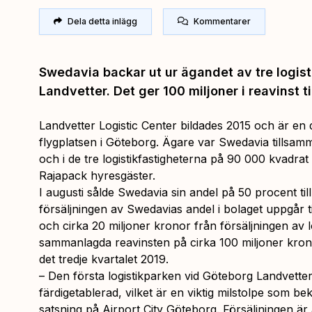
Dela detta inlägg
Kommentarer
Swedavia backar ut ur ägandet av tre logist
Landvetter. Det ger 100 miljoner i reavinst ti
Landvetter Logistic Center bildades 2015 och är en d
flygplatsen i Göteborg. Ägare var Swedavia tillsa
och i de tre logistikfastigheterna på 90 000 kvadra
Rajapack hyresgäster.
I augusti sålde Swedavia sin andel på 50 procent til
försäljningen av Swedavias andel i bolaget uppgår ti
och cirka 20 miljoner kronor från försäljningen av l
sammanlagda reavinsten på cirka 100 miljoner kron
det tredje kvartalet 2019.
– Den första logistikparken vid Göteborg Landvetter
färdigetablerad, vilket är en viktig milstolpe som bek
satsning på Airport City Göteborg. Försäljningen ä