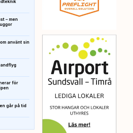
ridteknik
ust – men
kuggor
som använt sin
randflyg
erar för
ipen
n går på tid