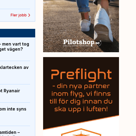
Fler jobb
– men vart tog
yget vägen?
klartecken av
ot Ryanair
om inte syns
ramtiden –