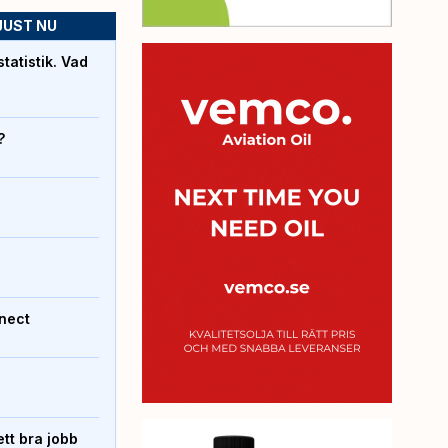
JUST NU
atistik. Vad
?
nect
tt bra jobb