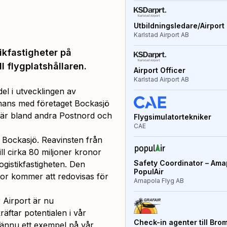
Utbildningsledare/Airport 
Karlstad Airport AB
ikfastigheter på
ll flygplatshållaren.
Airport Officer
Karlstad Airport AB
el i utvecklingen av
mmans med företaget Bockasjö
t är bland andra Postnord och
Flygsimulatortekniker
CAE
l Bockasjö. Reavinsten från
ll cirka 80 miljoner kronor
Safety Coordinator – Amap
ogistikfastigheten. Den
PopulAir
or kommer att redovisas för
Amapola Flyg AB
 Airport är nu
räftar potentialen i vår
Check-in agenter till Bro
r ännu ett exempel på vår