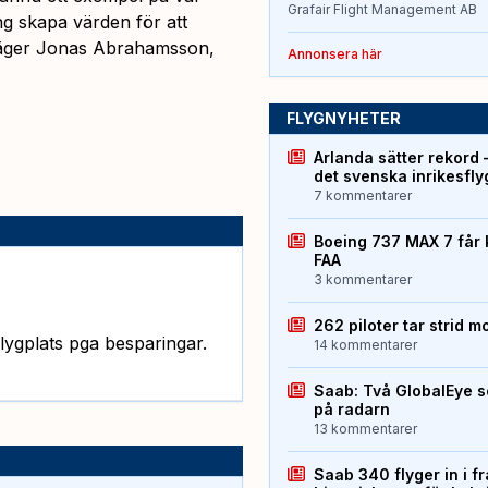
Grafair Flight Management AB
ng skapa värden för att
, säger Jonas Abrahamsson,
Annonsera här
FLYGNYHETER
Arlanda sätter rekord 
det svenska inrikesfl
7 kommentarer
Boeing 737 MAX 7 får 
FAA
3 kommentarer
262 piloter tar strid m
flygplats pga besparingar.
14 kommentarer
Saab: Två GlobalEye s
på radarn
13 kommentarer
Saab 340 flyger in i f