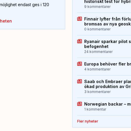
historiskt test för hyb
öjlighet endast ges i 120
9 kommentarer
Finnair lyfter från förl
yheten
bromsas av nya geos
0 kommentarer
Ryanair sparkar pilot 
befogenhet
24 kommentarer
Europa behöver fler b
4 kommentarer
Saab och Embraer plan
ökad produktion av Gr
3 kommentarer
Norwegian backar – me
1 kommentar
Fler nyheter