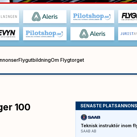
annonser
Flygutbildning
Om Flygtorget
ger 100
SENASTE PLATSANNON
Teknisk instruktör inom fl
SAAB AB