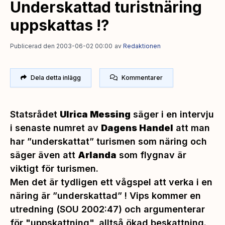
Underskattad turistnäring
uppskattas !?
Publicerad den 2003-06-02 00:00
av
Redaktionen
Dela detta inlägg
Kommentarer
Statsrådet
Ulrica Messing
säger i en intervju
i senaste numret av
Dagens Handel
att man
har ”
underskattat”
turismen som näring och
säger även att
Arlanda
som flygnav är
viktigt för turismen.
Men det är tydligen ett vågspel att verka i en
näring är ”
underskattad”
! Vips kommer en
utredning (SOU 2002:47) och argumenterar
för "
uppskattning",
alltså ökad beskattning.