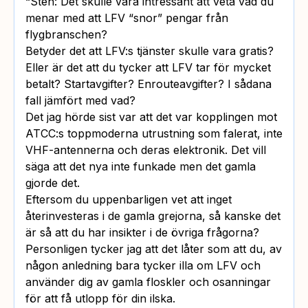
“Sten: Det skulle vara intressant att veta vad du
menar med att LFV “snor” pengar från
flygbranschen?
Betyder det att LFV:s tjänster skulle vara gratis?
Eller är det att du tycker att LFV tar för mycket
betalt? Startavgifter? Enrouteavgifter? I sådana
fall jämfört med vad?
Det jag hörde sist var att det var kopplingen mot
ATCC:s toppmoderna utrustning som falerat, inte
VHF-antennerna och deras elektronik. Det vill
säga att det nya inte funkade men det gamla
gjorde det.
Eftersom du uppenbarligen vet att inget
återinvesteras i de gamla grejorna, så kanske det
är så att du har insikter i de övriga frågorna?
Personligen tycker jag att det låter som att du, av
någon anledning bara tycker illa om LFV och
använder dig av gamla floskler och osanningar
för att få utlopp för din ilska.