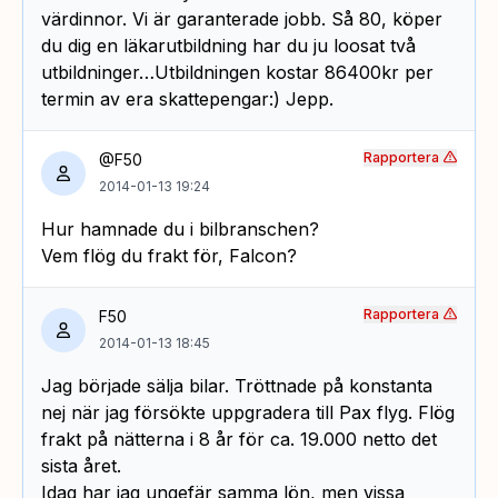
värdinnor. Vi är garanterade jobb. Så 80, köper
du dig en läkarutbildning har du ju loosat två
utbildninger…Utbildningen kostar 86400kr per
termin av era skattepengar:) Jepp.
Rapportera
@F50
2014-01-13 19:24
Hur hamnade du i bilbranschen?
Vem flög du frakt för, Falcon?
Rapportera
F50
2014-01-13 18:45
Jag började sälja bilar. Tröttnade på konstanta
nej när jag försökte uppgradera till Pax flyg. Flög
frakt på nätterna i 8 år för ca. 19.000 netto det
sista året.
Idag har jag ungefär samma lön, men vissa