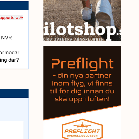
apportera
? NVR
 Förmodar
ing där?