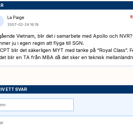
AR
R
La Paige
2007-02-24 16:19
ående Vietnam, blir det i samarbete med Apollo och NVR
mer ju i egen regim att flyga till SGN.
l CPT blir det säkerligen MYT med tanke på “Royal Class”.
 det blir en TA från MBA då det sker en teknisk mellanlandn
IV ETT SVAR