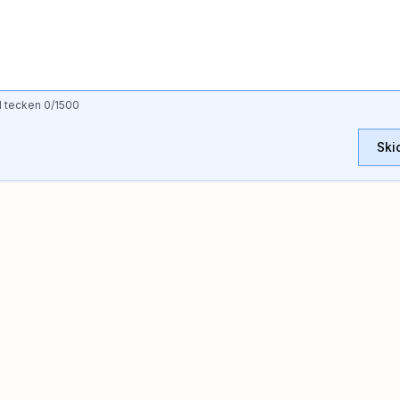
l tecken
0
/1500
Ski