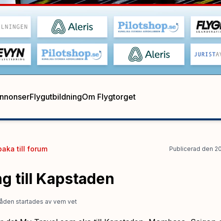
annonser
Flygutbildning
Om Flygtorget
baka till
forum
Publicerad
den
2
g till Kapstaden
åden startades
av
vem vet