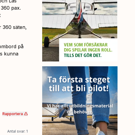
och Las
 360 pax.
t
r 360 säten,
 ombord på
as kunna
Rapportera
Antal svar: 1