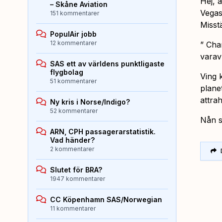
Hej, 
– Skåne Aviation
Vegas
151 kommentarer
Misst
PopulAir jobb
12 kommentarer
” Cha
varav
SAS ett av världens punktligaste
flygbolag
Ving 
51 kommentarer
plane
attra
Ny kris i Norse/Indigo?
52 kommentarer
Nån 
ARN, CPH passagerarstatistik.
Vad händer?
2 kommentarer
Slutet för BRA?
1947 kommentarer
CC Köpenhamn SAS/Norwegian
11 kommentarer