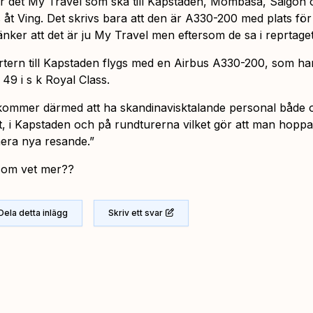
är det My Travel som ska till Kapstaden, Mombasa, Saigon 
 åt Ving. Det skrivs bara att den är A330-200 med plats för
änker att det är ju My Travel men eftersom de sa i reprtage
rtern till Kapstaden flygs med en Airbus A330-200, som ha
 49 i s k Royal Class.
kommer därmed att ha skandinavisktalande personal både
t, i Kapstaden och på rundturerna vilket gör att man hopp
hera nya resande.”
som vet mer??
Dela detta inlägg
Skriv ett svar