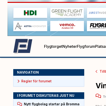
Flygtorget
Nyheter
Flygforum
Plats
Till
NAVIGATION
Regler för forumet
Vin
I FORUMET DISKUTERAS JUST NU
Tr
Nytt flygbolag startar på Bromma