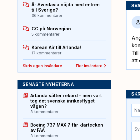
Är Swedavia nöjda med entren
SV
till Sverige?
36 kommentarer
CC på Norwegian
5 kommentarer
Ang
kom
Korean Air till Arlanda!
Til
17 kommentarer
att
Skriv egen insändare
Fler insändare
SENASTE NYHETERNA
SKR
Arlanda sätter rekord – men vart
tog det svenska inrikesflyget
vägen?
3 kommentarer
Boeing 737 MAX 7 får klartecken
av FAA
3 kommentarer