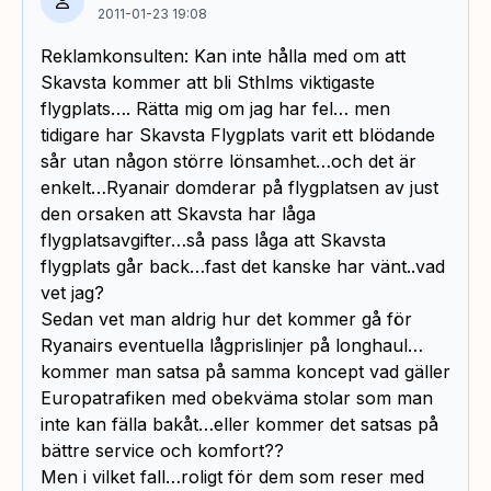
2011-01-23 19:08
Reklamkonsulten: Kan inte hålla med om att
Skavsta kommer att bli Sthlms viktigaste
flygplats…. Rätta mig om jag har fel… men
tidigare har Skavsta Flygplats varit ett blödande
sår utan någon större lönsamhet…och det är
enkelt…Ryanair domderar på flygplatsen av just
den orsaken att Skavsta har låga
flygplatsavgifter…så pass låga att Skavsta
flygplats går back…fast det kanske har vänt..vad
vet jag?
Sedan vet man aldrig hur det kommer gå för
Ryanairs eventuella lågprislinjer på longhaul…
kommer man satsa på samma koncept vad gäller
Europatrafiken med obekväma stolar som man
inte kan fälla bakåt…eller kommer det satsas på
bättre service och komfort??
Men i vilket fall…roligt för dem som reser med