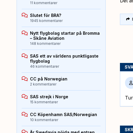
Det ä
11 kommentarer
Slutet för BRA?
1945 kommentarer
Nytt flygbolag startar på Bromma
– Skåne Aviation
148 kommentarer
SAS ett av världens punktligaste
flygbolag
46 kommentarer
SV
CC på Norwegian
2 kommentarer
SAS strejk i Norge
Tur
15 kommentarer
CC Köpenhamn SAS/Norwegian
10 kommentarer
SKR
Är Swedavia nöjda med entren