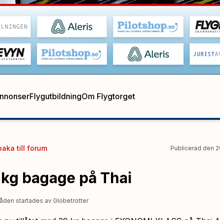
annonser
Flygutbildning
Om Flygtorget
baka till
forum
Publicerad
den
2
 kg bagage på Thai
åden startades
av
Globetrotter