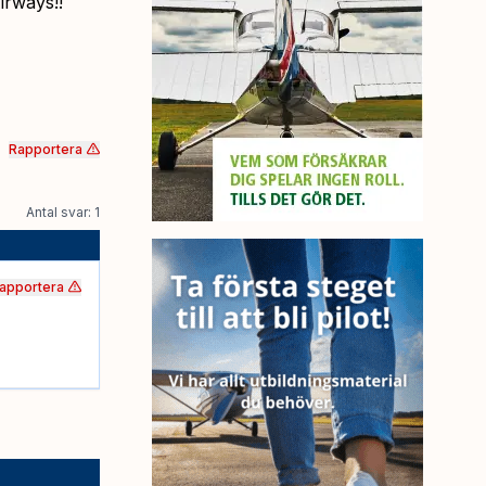
irways!!
Rapportera
Antal svar: 1
apportera