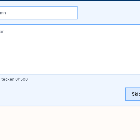
l tecken
0
/1500
Ski