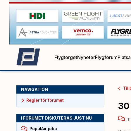
Flygtorget
Nyheter
Flygforum
Plats
Till
NAVIGATION
Regler för forumet
30
I FORUMET DISKUTERAS JUST NU
Tr
PopulAir jobb