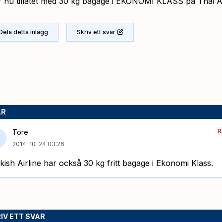
r nu tillåtet med 30 kg bagage i EKONOMI KLASS på Thai A
Dela detta inlägg
Skriv ett svar
AR
R
Tore
2014-10-24 03:26
kish Airline har också 30 kg fritt bagage i Ekonomi Klass.
IV ETT SVAR