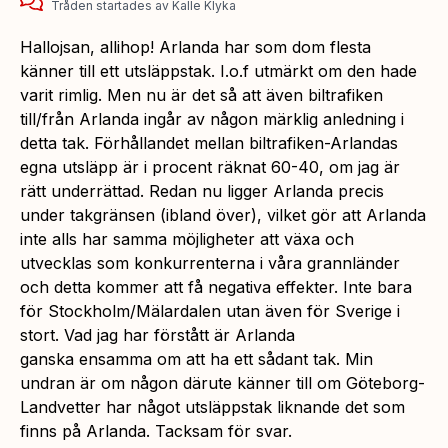
Tråden startades
av
Kalle Klyka
Hallojsan, allihop! Arlanda har som dom flesta
känner till ett utsläppstak. I.o.f utmärkt om den hade
varit rimlig. Men nu är det så att även biltrafiken
till/från Arlanda ingår av någon märklig anledning i
detta tak. Förhållandet mellan biltrafiken-Arlandas
egna utsläpp är i procent räknat 60-40, om jag är
rätt underrättad. Redan nu ligger Arlanda precis
under takgränsen (ibland över), vilket gör att Arlanda
inte alls har samma möjligheter att växa och
utvecklas som konkurrenterna i våra grannländer
och detta kommer att få negativa effekter. Inte bara
för Stockholm/Mälardalen utan även för Sverige i
stort. Vad jag har förstått är Arlanda
ganska ensamma om att ha ett sådant tak. Min
undran är om någon därute känner till om Göteborg-
Landvetter har något utsläppstak liknande det som
finns på Arlanda. Tacksam för svar.