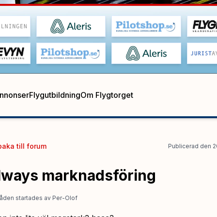
annonser
Flygutbildning
Om Flygtorget
baka till
forum
Publicerad
den
2
lways marknadsföring
åden startades
av
Per-Olof