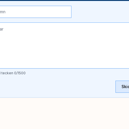
l tecken
0
/1500
Ski