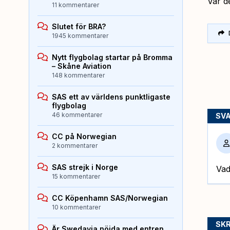
Var d
11 kommentarer
Slutet för BRA?
1945 kommentarer
Nytt flygbolag startar på Bromma
– Skåne Aviation
148 kommentarer
SAS ett av världens punktligaste
flygbolag
46 kommentarer
SV
CC på Norwegian
2 kommentarer
SAS strejk i Norge
Vad
15 kommentarer
CC Köpenhamn SAS/Norwegian
10 kommentarer
SKR
Är Swedavia nöjda med entren