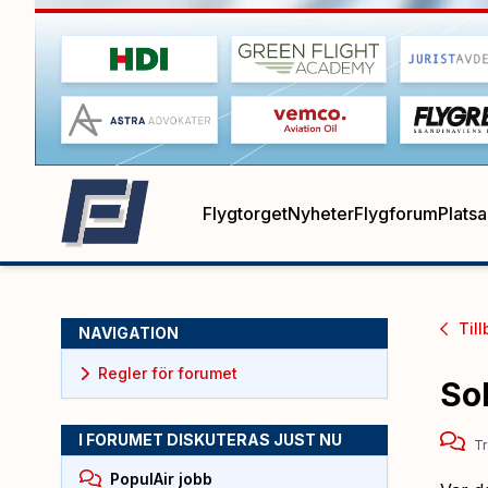
Flygtorget
Nyheter
Flygforum
Plats
Till
NAVIGATION
Regler för forumet
So
I FORUMET DISKUTERAS JUST NU
Tr
PopulAir jobb