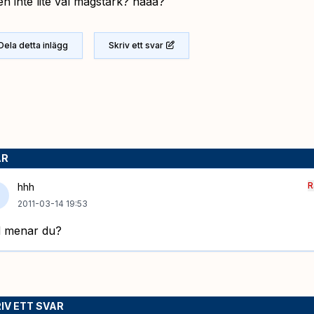
en inte lite väl magstark? haaa?
Dela detta inlägg
Skriv ett svar
AR
R
hhh
2011-03-14 19:53
 menar du?
IV ETT SVAR