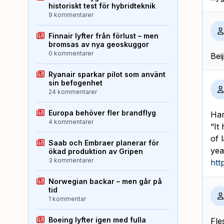
historiskt test för hybridteknik
9 kommentarer
Finnair lyfter från förlust – men
bromsas av nya geoskuggor
0 kommentarer
Bei
Ryanair sparkar pilot som använt
sin befogenhet
24 kommentarer
Europa behöver fler brandflyg
Har
4 kommentarer
“It
of 
Saab och Embraer planerar för
yea
ökad produktion av Gripen
3 kommentarer
htt
Norwegian backar – men går på
tid
1 kommentar
Boeing lyfter igen med fulla
Fle