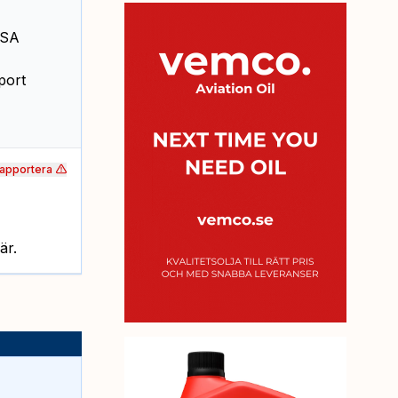
USA
port
apportera
är.