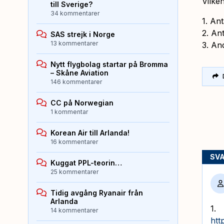
Vilken
till Sverige?
34 kommentarer
1. An
2. An
SAS strejk i Norge
13 kommentarer
3. An
Nytt flygbolag startar på Bromma
– Skåne Aviation
146 kommentarer
CC på Norwegian
1 kommentar
Korean Air till Arlanda!
16 kommentarer
SV
Kuggat PPL-teorin…
25 kommentarer
Tidig avgång Ryanair från
Arlanda
1.
14 kommentarer
htt