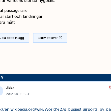
 är världens största flygplats.
tal passagerare
tal start och landningar
dra mått
Dela detta inlägg
Skriv ett svar
AR
R
Akka
2012-05-21 10:41
p://en.wikipedia.org/wiki/World%27s_busiest_airports_by_pa