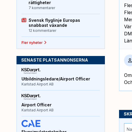
rättigheter
Fle
7 kommentarer
Fle
Mes
Svensk flyglinje Europas
snabbast växande
Vär
12 kommentarer
DMM
Län
Fler nyheter
SENASTE PLATSANNONSERNA
Om 
Utbildningsledare/Airport Officer
Och
Karlstad Airport AB
Airport Officer
Karlstad Airport AB
SKR
Flygsimulatortekniker