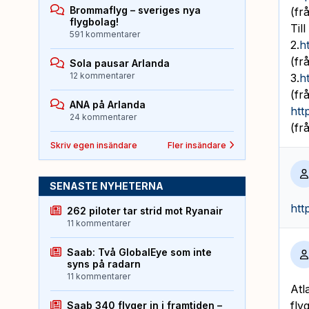
Brommaflyg – sveriges nya
(fr
flygbolag!
Til
591 kommentarer
2.
h
(fr
Sola pausar Arlanda
12 kommentarer
3.
h
(fr
ANA på Arlanda
htt
24 kommentarer
(fr
Skriv egen insändare
Fler insändare
SENASTE NYHETERNA
htt
262 piloter tar strid mot Ryanair
11 kommentarer
Saab: Två GlobalEye som inte
syns på radarn
11 kommentarer
Atl
fly
Saab 340 flyger in i framtiden –