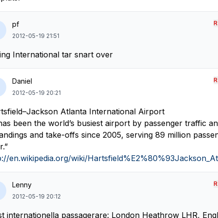
R
pf
2012-05-19 21:51
jing International tar snart over
R
Daniel
2012-05-19 20:21
tsfield–Jackson Atlanta International Airport
 has been the world’s busiest airport by passenger traffic 
landings and take-offs since 2005, serving 89 million passe
r.”
p://en.wikipedia.org/wiki/Hartsfield%E2%80%93Jackson_Atl
R
Lenny
2012-05-19 20:12
st internationella passagerare: London Heathrow LHR, Eng