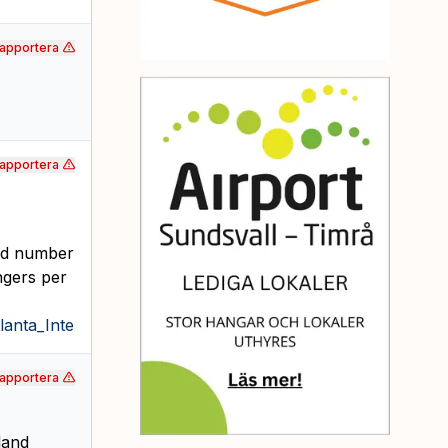
apportera
apportera
and number
ngers per
anta_International_Airport
apportera
land