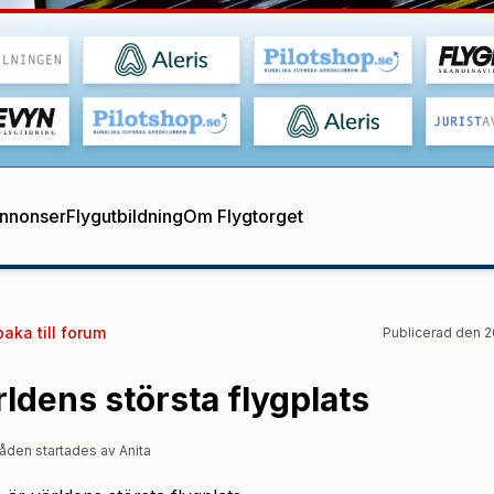
annonser
Flygutbildning
Om Flygtorget
baka till
forum
Publicerad
den
2
ldens största flygplats
åden startades
av
Anita