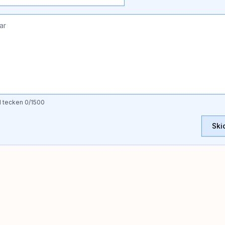
l tecken
0
/1500
Ski