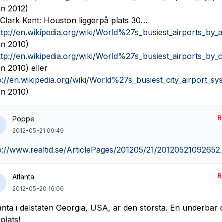
ån 2012)
l Clark Kent: Houston liggerpå plats 30…
ttp://en.wikipedia.org/wiki/World%27s_busiest_airports_by
ån 2010)
ttp://en.wikipedia.org/wiki/World%27s_busiest_airports_by_c
ån 2010) eller
p://en.wikipedia.org/wiki/World%27s_busiest_city_airport_s
ån 2010)
R
Poppe
2012-05-21 09:49
p://www.realtid.se/ArticlePages/201205/21/2012052109265
R
Atlanta
2012-05-20 16:06
anta i delstaten Georgia, USA, är den största. En underbar 
gplats!