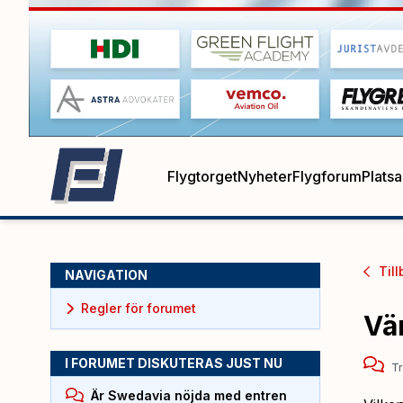
Flygtorget
Nyheter
Flygforum
Plats
Till
NAVIGATION
Regler för forumet
Vär
I FORUMET DISKUTERAS JUST NU
Tr
Är Swedavia nöjda med entren