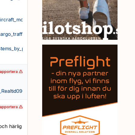
_aircraft_movements
argo_traffic
ystems_by_passenger_traffic
apportera
2_Realtid096/20120521092652_Realtid096.dbp.asp
apportera
och härlig