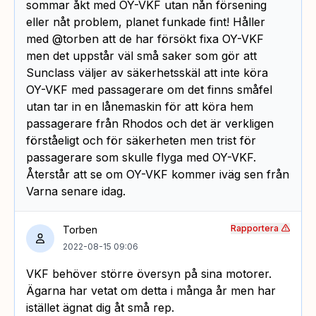
sommar åkt med OY-VKF utan nån försening
eller nåt problem, planet funkade fint! Håller
med @torben att de har försökt fixa OY-VKF
men det uppstår väl små saker som gör att
Sunclass väljer av säkerhetsskäl att inte köra
OY-VKF med passagerare om det finns småfel
utan tar in en lånemaskin för att köra hem
passagerare från Rhodos och det är verkligen
förståeligt och för säkerheten men trist för
passagerare som skulle flyga med OY-VKF.
Återstår att se om OY-VKF kommer iväg sen från
Varna senare idag.
Rapportera
Torben
2022-08-15 09:06
VKF behöver större översyn på sina motorer.
Ägarna har vetat om detta i många år men har
istället ägnat dig åt små rep.