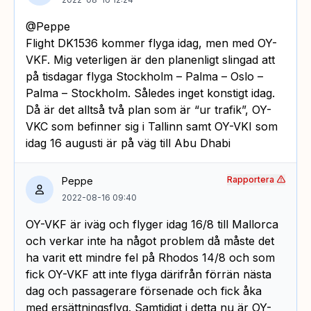
@Peppe
Flight DK1536 kommer flyga idag, men med OY-
VKF. Mig veterligen är den planenligt slingad att
på tisdagar flyga Stockholm – Palma – Oslo –
Palma – Stockholm. Således inget konstigt idag.
Då är det alltså två plan som är “ur trafik”, OY-
VKC som befinner sig i Tallinn samt OY-VKI som
idag 16 augusti är på väg till Abu Dhabi
Rapportera
Peppe
2022-08-16 09:40
OY-VKF är iväg och flyger idag 16/8 till Mallorca
och verkar inte ha något problem då måste det
ha varit ett mindre fel på Rhodos 14/8 och som
fick OY-VKF att inte flyga därifrån förrän nästa
dag och passagerare försenade och fick åka
med ersättningsflyg. Samtidigt i detta nu är OY-