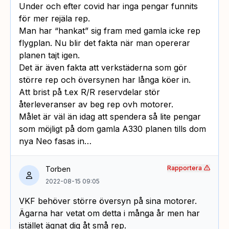
Under och efter covid har inga pengar funnits
för mer rejäla rep.
Man har “hankat” sig fram med gamla icke rep
flygplan. Nu blir det fakta när man opererar
planen tajt igen.
Det är även fakta att verkstäderna som gör
större rep och översynen har långa köer in.
Att brist på t.ex R/R reservdelar stör
återleveranser av beg rep ovh motorer.
Målet är väl än idag att spendera så lite pengar
som möjligt på dom gamla A330 planen tills dom
nya Neo fasas in…
Rapportera
Torben
2022-08-15 09:05
VKF behöver större översyn på sina motorer.
Ägarna har vetat om detta i många år men har
istället ägnat dig åt små rep.