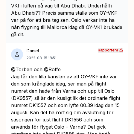
VKI i luften på väg till Abu Dhabi. Underhåll i
Abu Dhabi?? Precis samma ställe som OY-VKF
var på för ett bra tag sen. Oslo verkar inte ha
nån flygning till Mallorca idag då OY-VKI brukade
gå dit.
Rapportera
Daniel
2022-08-15 18:51
@Torben och @Roffe
Jag får den lilla känslan av att OY-VKF inte var
den som krånglade idag, ser man på flight
numret den hade från Varna och upp till Oslo
(DK9557) så är den kusligt lik det ordinarie flight
numret DK1557 och som lyfte 00.39 idag den 15
augusti. Kan det ha rört sig om avslutning för
säsongen för just flight DK1556 och som
används för flyget Oslo – Varna? Det gick
nämligen inte något DK1556 idag. Men ändå