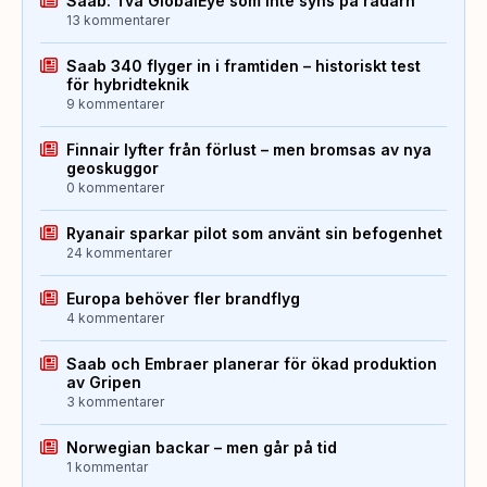
Saab: Två GlobalEye som inte syns på radarn
13 kommentarer
Saab 340 flyger in i framtiden – historiskt test
för hybridteknik
9 kommentarer
Finnair lyfter från förlust – men bromsas av nya
geoskuggor
0 kommentarer
Ryanair sparkar pilot som använt sin befogenhet
24 kommentarer
Europa behöver fler brandflyg
4 kommentarer
Saab och Embraer planerar för ökad produktion
av Gripen
3 kommentarer
Norwegian backar – men går på tid
1 kommentar