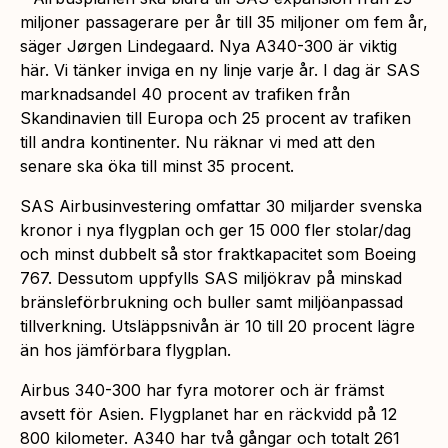
miljoner passagerare per år till 35 miljoner om fem år,
säger Jørgen Lindegaard. Nya A340-300 är viktig
här. Vi tänker inviga en ny linje varje år. I dag är SAS
marknadsandel 40 procent av trafiken från
Skandinavien till Europa och 25 procent av trafiken
till andra kontinenter. Nu räknar vi med att den
senare ska öka till minst 35 procent.
SAS Airbusinvestering omfattar 30 miljarder svenska
kronor i nya flygplan och ger 15 000 fler stolar/dag
och minst dubbelt så stor fraktkapacitet som Boeing
767. Dessutom uppfylls SAS miljökrav på minskad
bränsleförbrukning och buller samt miljöanpassad
tillverkning. Utsläppsnivån är 10 till 20 procent lägre
än hos jämförbara flygplan.
Airbus 340-300 har fyra motorer och är främst
avsett för Asien. Flygplanet har en räckvidd på 12
800 kilometer. A340 har två gångar och totalt 261