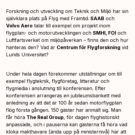
Forskning och utveckling om Teknik och Miljö har sin
självklara plats på Flyg med Framtid.
SAAB
och
Volvo Aero
talar till exempel om projekt inom
flygplan- och motorutvecklingen och
SMHI, FOI
och
Luftfartsverket om miljöpåverkan – finns den och hur
hanteras den? Vad är
Centrum för Flygforskning
vid
Lunds Universitet?
Under hela dagen förekommer utställningar om till
exempel flygteknik, flygföretag, litteratur och
flygmedia i anslutning till konferensen. Efter
konferensen arrangeras en jubileumsbankett med
anledning av att det är 100 år sedan motorflygplan
flög första gången. 150 gäster har anmält sig. Man
får höra
The Real Group
, för dagen flyghistoriskt
anpassade, och i pauserna kan gästerna få höra vad
kloka makthavare (ända upp på ministernivå) har att