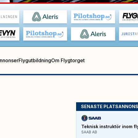
annonser
Flygutbildning
Om Flygtorget
SENASTE PLATSANNON
Teknisk instruktör inom fl
SAAB AB