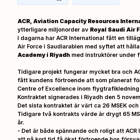
ACR, Aviation Capacity Resources Intern
ytterligare miljonorder av
Royal Saudi Air 
I dagarna har ACR International fått en till
Air Force i Saudiarabien med syftet att håll
Academy i Riyadh
med instruktörer under 
Tidigare projekt fungerar mycket bra och AC
fått kundens förtroende att som planerat fo
Centre of Excellence inom flygtrafikledning
Kontraktet signerades i Riyadh den 5 nove
Det sista kontraktet är värt ca 26 MSEK och
Tidigare två kontrakts värde är drygt 65 MS
år.
- Det är både spännande och roligt att ACR I
att på kort tid få ökat förtroende hos försv