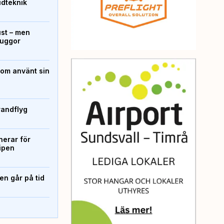
ridteknik
ust – men
kuggor
som använt sin
randflyg
erar för
ipen
n går på tid