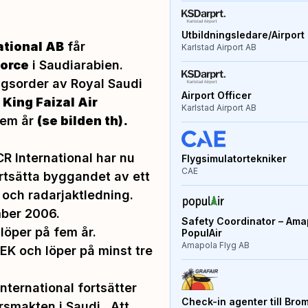
Utbildningsledare/Airport 
ational AB
får
Karlstad Airport AB
Force
i Saudiarabien.
äggsorder av Royal Saudi
Airport Officer
a
King Faizal Air
Karlstad Airport AB
fem år
(se bilden th).
R International har nu
Flygsimulatortekniker
CAE
rtsätta byggandet av ett
 och radarjaktledning.
mber 2006.
Safety Coordinator – Amap
 löper på fem år.
PopulAir
Amapola Flyg AB
EK och löper på minst tre
nternational fortsätter
Check-in agenter till Bro
arsmakten i Saudi. Att