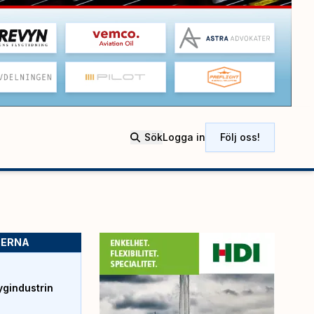
Sök
Logga in
Följ oss!
SERNA
ygindustrin