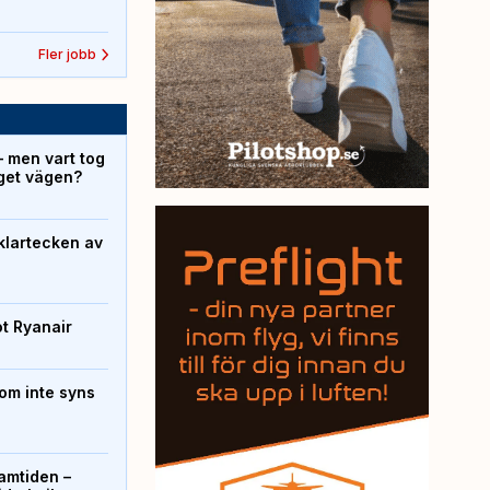
Fler jobb
– men vart tog
yget vägen?
klartecken av
ot Ryanair
om inte syns
ramtiden –