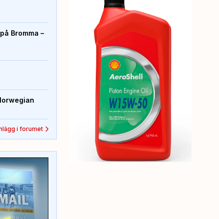
r på Bromma –
Norwegian
inlägg i forumet