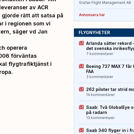
Grafair Flight Management AB
a leveranser av ACR
 gjorde rätt att satsa på
Annonsera här
r i regionen som vi
tern, säger vd Jan
FLYGNYHETER
Arlanda sätter rekord 
ch operera
det svenska inrikesfl
7 kommentarer
2006 förväntas
al flygtrafiktjänst i
Boeing 737 MAX 7 får 
ropa.
FAA
3 kommentarer
262 piloter tar strid m
14 kommentarer
Saab: Två GlobalEye s
på radarn
13 kommentarer
Saab 340 flyger in i f