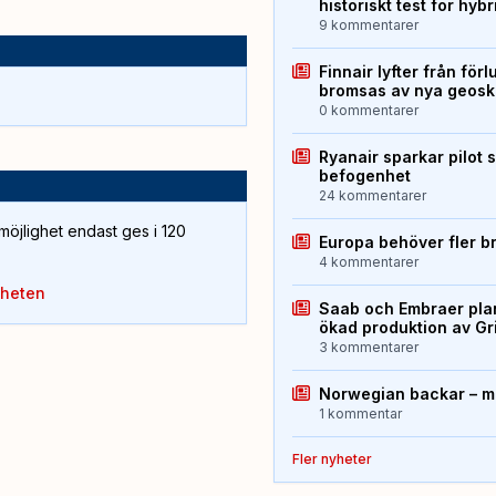
historiskt test för hyb
9 kommentarer
Finnair lyfter från förl
bromsas av nya geos
0 kommentarer
Ryanair sparkar pilot 
befogenhet
24 kommentarer
öjlighet endast ges i 120
Europa behöver fler b
4 kommentarer
yheten
Saab och Embraer plan
ökad produktion av Gr
3 kommentarer
Norwegian backar – me
1 kommentar
Fler nyheter