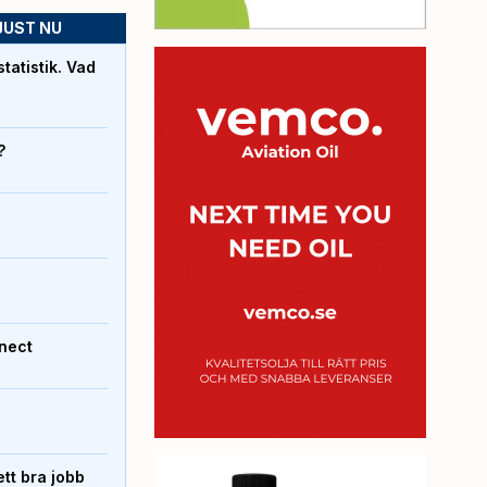
JUST NU
atistik. Vad
?
nect
tt bra jobb