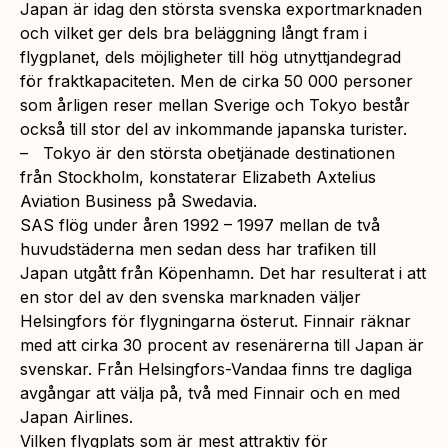
Japan är idag den största svenska exportmarknaden
och vilket ger dels bra beläggning långt fram i
flygplanet, dels möjligheter till hög utnyttjandegrad
för fraktkapaciteten. Men de cirka 50 000 personer
som årligen reser mellan Sverige och Tokyo består
också till stor del av inkommande japanska turister.
– Tokyo är den största obetjänade destinationen
från Stockholm, konstaterar Elizabeth Axtelius
Aviation Business på Swedavia.
SAS flög under åren 1992 – 1997 mellan de två
huvudstäderna men sedan dess har trafiken till
Japan utgått från Köpenhamn. Det har resulterat i att
en stor del av den svenska marknaden väljer
Helsingfors för flygningarna österut. Finnair räknar
med att cirka 30 procent av resenärerna till Japan är
svenskar. Från Helsingfors-Vandaa finns tre dagliga
avgångar att välja på, två med Finnair och en med
Japan Airlines.
Vilken flygplats som är mest attraktiv för