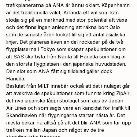
trafikplanerarna på ANA är ännu oklart. Köpenhamn
är det traditionella valet, Arlanda ett val som kan
stödja sig på en marknad med stor potential att växa
och det finns ingen anledning att räkna bort Oslo
som de senaste åren lockat till sig ett antal asiatiska
linjer. Det planeras även en del rockader på de två
flygplatserna i Tokyo som skapar spekulationer om
att SAS ska byta från Narita till Haneda som idag är
den största flygplatsen i den japanska huvudstaden.
Den slot som ANA fått sig tilldelad gäller dock
Haneda.
Beslutet från MILT innebär också att det i nuläget går
att avskriva de spekulationer som funnits kring ZipAir,
det nya japanska lågprisbolaget som ägs av Japan
Air Lines och som sagts vara en kandidat för trafik till
Skandinavien när flygningarna startar nästa år. Det
mesta pekar nu alltså på att det blir ANA som tar upp
trafiken mellan Japan och något av de tre