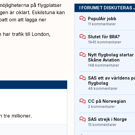
möjligheterna på flygplatser
I FORUMET DISKUTERAS 
en är oklart. Eskilstuna kan
PopulAir jobb
batt om att lägga ner
11 kommentarer
har trafik till London,
Slutet för BRA?
1945 kommentarer
Nytt flygbolag starta
Skåne Aviation
148 kommentarer
SAS ett av världens p
flygbolag
46 kommentarer
CC på Norwegian
2 kommentarer
tre millioner.
SAS strejk i Norge
15 kommentarer