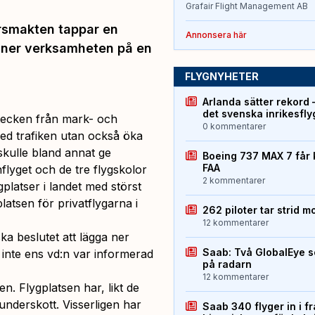
Grafair Flight Management AB
arsmakten tappar en
Annonsera här
 ner verksamheten på en
FLYGNYHETER
Arlanda sätter rekord 
det svenska inrikesfl
artecken från mark- och
0 kommentarer
med trafiken utan också öka
 skulle bland annat ge
Boeing 737 MAX 7 får 
FAA
nflyget och de tre flygskolor
2 kommentarer
platser i landet med störst
latsen för privatflygarna i
262 piloter tar strid m
12 kommentarer
ka beslutet att lägga ner
Saab: Två GlobalEye s
 inte ens vd:n var informerad
på radarn
12 kommentarer
n. Flygplatsen har, likt de
 underskott. Visserligen har
Saab 340 flyger in i f