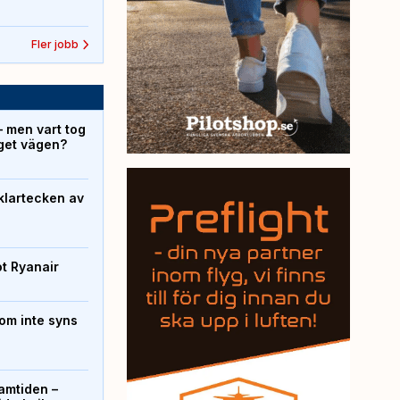
Fler jobb
– men vart tog
yget vägen?
klartecken av
ot Ryanair
om inte syns
ramtiden –