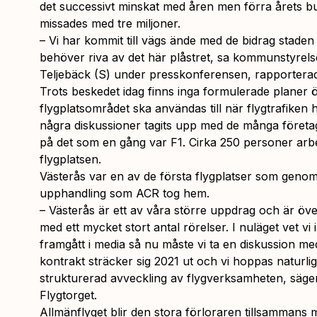
det successivt minskat med åren men förra årets b
missades med tre miljoner.
– Vi har kommit till vägs ände med de bidrag staden ge
behöver riva av det här plåstret, sa kommunstyrel
Teljebäck (S) under presskonferensen, rapportera
Trots beskedet idag finns inga formulerade planer 
flygplatsområdet ska användas till när flygtrafiken ha
några diskussioner tagits upp med de många företa
på det som en gång var F1. Cirka 250 personer arbe
flygplatsen.
Västerås var en av de första flygplatser som geno
upphandling som ACR tog hem.
– Västerås är ett av våra större uppdrag och är öve
med ett mycket stort antal rörelser. I nuläget vet v
framgått i media så nu måste vi ta en diskussion me
kontrakt sträcker sig 2021 ut och vi hoppas naturligtv
strukturerad avveckling av flygverksamheten, säger
Flygtorget.
Allmänflyget blir den stora förloraren tillsammans