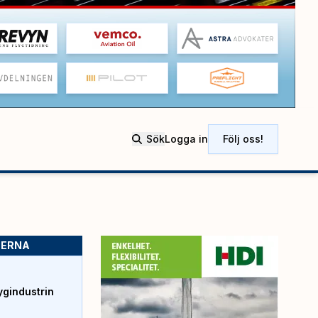
Sök
Logga in
Följ oss!
SERNA
ygindustrin