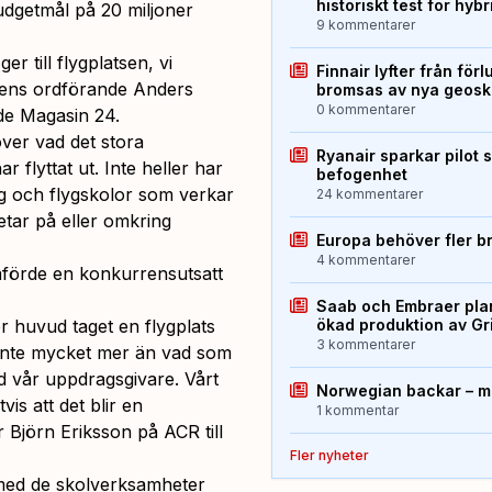
historiskt test för hyb
udgetmål på 20 miljoner
9 kommentarer
r till flygplatsen, vi
Finnair lyfter från förl
sens ordförande Anders
bromsas av nya geos
0 kommentarer
de Magasin 24.
över vad det stora
Ryanair sparkar pilot 
r flyttat ut. Inte heller har
befogenhet
g och flygskolor som verkar
24 kommentarer
tar på eller omkring
Europa behöver fler b
4 kommentarer
mförde en konkurrensutsatt
Saab och Embraer plan
r huvud taget en flygplats
ökad produktion av Gr
3 kommentarer
i inte mycket mer än vad som
d vår uppdragsgivare. Vårt
Norwegian backar – me
is att det blir en
1 kommentar
 Björn Eriksson på ACR till
Fler nyheter
 med de skolverksamheter