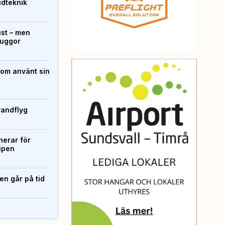
ridteknik
ust – men
kuggor
som använt sin
randflyg
erar för
ipen
n går på tid