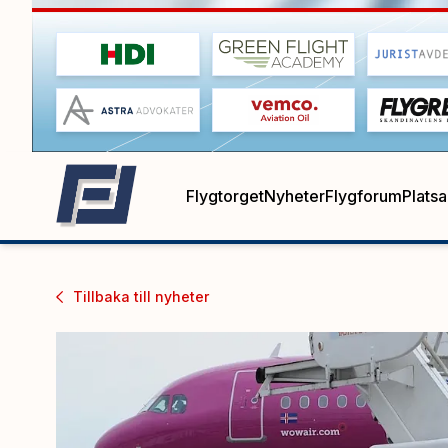
Flygtorget
Nyheter
Flygforum
Plats
Tillbaka till
nyheter