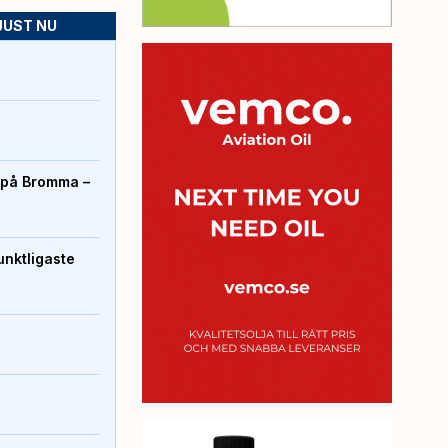
JUST NU
r på Bromma –
unktligaste