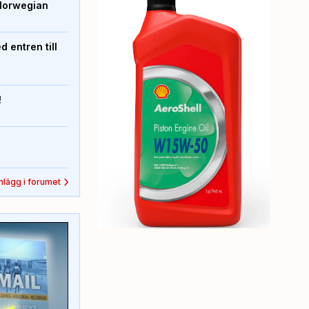
Norwegian
 entren till
!
inlägg i forumet