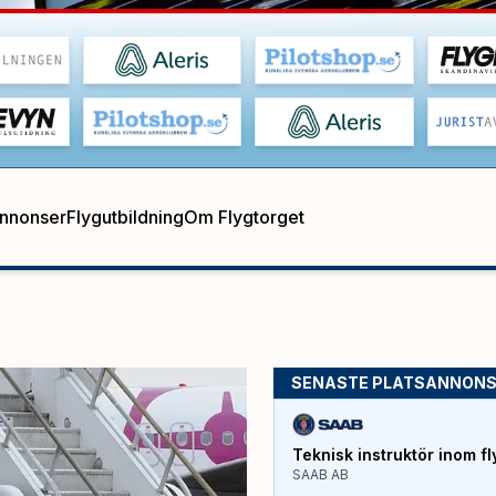
annonser
Flygutbildning
Om Flygtorget
SENASTE PLATSANNON
Teknisk instruktör inom fl
SAAB AB