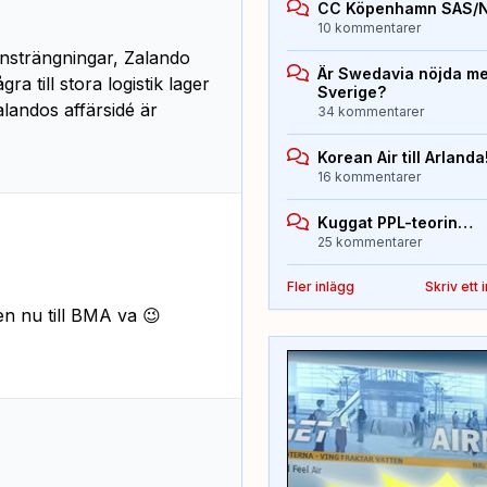
CC Köpenhamn SAS/
10 kommentarer
 ansträngningar, Zalando
Är Swedavia nöjda med
a till stora logistik lager
Sverige?
alandos affärsidé är
34 kommentarer
Korean Air till Arlanda
16 kommentarer
Kuggat PPL-teorin…
25 kommentarer
Fler inlägg
Skriv ett 
en nu till BMA va 😉