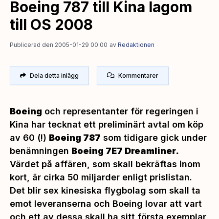
Boeing 787 till Kina lagom
till OS 2008
Publicerad den 2005-01-29 00:00
av
Redaktionen
Dela detta inlägg
Kommentarer
Boeing
och representanter för regeringen i
Kina har tecknat ett preliminärt avtal om köp
av 60 (!)
Boeing 787
som tidigare gick under
benämningen
Boeing 7E7 Dreamliner.
Värdet på affären, som skall bekräftas inom
kort, är cirka 50 miljarder enligt prislistan.
Det blir sex kinesiska flygbolag som skall ta
emot leveranserna och Boeing lovar att vart
och ett av dessa skall ha sitt första exemplar