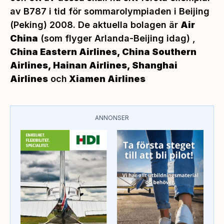
av B787 i tid för sommarolympiaden i Beijing
(Peking) 2008. De aktuella bolagen är
Air
China
(som flyger Arlanda-Beijing idag) ,
China Eastern Airlines, China Southern
Airlines, Hainan Airlines, Shanghai
Airlines
och
Xiamen Airlines
ANNONSER