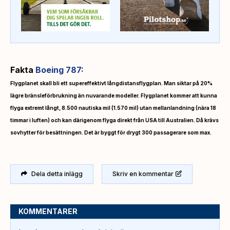
Fakta
Boeing 787:
Flygplanet skall bli ett supereffektivt långdistansflygplan. Man siktar på 20%
lägre bränsleförbrukning än nuvarande modeller. Flygplanet kommer att kunna
flyga extremt långt, 8.500 nautiska mil (1.570 mil) utan mellanlandning (nära 18
timmar i luften) och kan därigenom flyga direkt från USA till Australien. Då krävs
sovhytter för besättningen. Det är byggt för drygt 300 passagerare som max.
Dela detta inlägg
Skriv en kommentar
KOMMENTARER