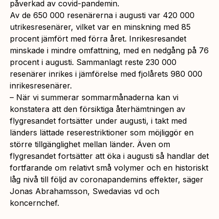
påverkad av covid-pandemin.
Av de 650 000 resenärerna i augusti var 420 000
utrikesresenärer, vilket var en minskning med 85
procent jämfört med förra året. Inrikesresandet
minskade i mindre omfattning, med en nedgång på 76
procent i augusti. Sammanlagt reste 230 000
resenärer inrikes i jämförelse med fjolårets 980 000
inrikesresenärer.
– När vi summerar sommarmånaderna kan vi
konstatera att den försiktiga återhämtningen av
flygresandet fortsätter under augusti, i takt med
länders lättade reserestriktioner som möjliggör en
större tillgänglighet mellan länder. Även om
flygresandet fortsätter att öka i augusti så handlar det
fortfarande om relativt små volymer och en historiskt
låg nivå till följd av coronapandemins effekter, säger
Jonas Abrahamsson, Swedavias vd och
koncernchef.