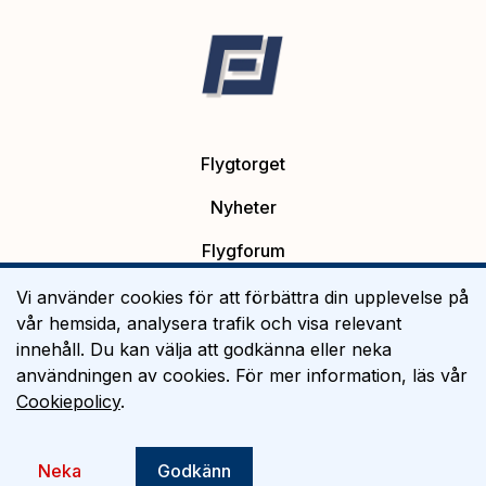
Flygtorget
Nyheter
Flygforum
Platsannonser
Vi använder cookies för att förbättra din upplevelse på
vår hemsida, analysera trafik och visa relevant
Flygutbildning
innehåll. Du kan välja att godkänna eller neka
användningen av cookies. För mer information, läs vår
Om Flygtorget
Cookiepolicy
.
©
2026
Flygtorget AB
Neka
Godkänn