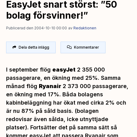
EasyJet snart störst: ”50
bolag försvinner!”
Publicerad den 2004-10-10 00:00
av
Redaktionen
Dela detta inlägg
Kommentarer
I september flög
easyJet
2 355 000
passagerare, en ökning med 25%. Samma
månad flög
Ryanair
2 373 000 passagerare,
en ökning med 17%. Båda bolagens
kabinbeläggning har ökat med cirka 2% och
är nu 87% på såld basis.
(bolagen
redovisar även sålda, icke utnyttjade
platser).
Fortsätter det på samma sätt så
kommer easyJet att passera Ryanair som