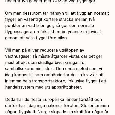
ungefär två gånger mer CO2 än vad flyget gör.
Om man dessutom tar hänsyn till att flygplan normalt
flyger en väsentligt kortare sträcka mellan två
punkter än vad bilen gör, så gör den normale
flygpassageraren faktiskt en betydande miljövinst
genom att välja flyget före bilen.
Vill man på allvar reducera utsläppen av
växthusgaser så måste åtgärder vidtas där det ger
mest effekt utan skadliga biverkningar för
samhällsekonomin i stort. Den enda metod som vi
idag känner till som omhändertar dessa krav är att
inlemma hela transportsektorn, inklusive flyget, i ett
handelssystem med utsläppsrättigheter.
Detta har de flesta Europeiska länder förstått och
därför har i dag inga nationer förutom Storbritannien
någon flygskatt. Norge slopade sin skatt för några år