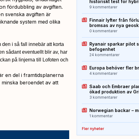
historiskt test för hyb
gon fördubbling av avgiften.
9 kommentarer
n svenska avgiften är
Finnair lyfter från förl
liknande system med olika
bromsas av nya geos
0 kommentarer
Ryanair sparkar pilot 
en i så fall innebär att korta
befogenhet
 en sådant eventuellt blir av, har
24 kommentarer
ckan på linjerna till Lofoten och
Europa behöver fler b
4 kommentarer
 en del i framtidsplanerna
 minska beroendet av att
Saab och Embraer plan
ökad produktion av Gr
3 kommentarer
Norwegian backar – me
1 kommentar
Fler nyheter