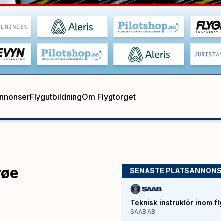
annonser
Flygutbildning
Om Flygtorget
røe
SENASTE PLATSANNON
Teknisk instruktör inom fl
SAAB AB