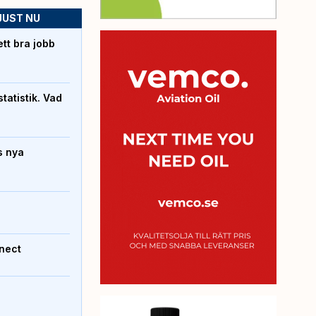
JUST NU
tt bra jobb
atistik. Vad
s nya
nect