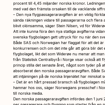
procent till 4,45 miljarder norska kronor. Ledningen 
med vad den främsta orsaken till de vacklande siffr
– Den nya flygpassageraravgiften är en viktig förklari
sända räkningen vidare till passagerarna och flera a
blivit olönsamma, säger Stein Nilsen, vd för Widerøe
Att inte kunna föra den nya statliga avgifterna vida
svenska flygbolagen gett uttryck för nu när den sve
Både SAS och Norwegian har flaggat för att det är 
konkurrensen och om det inte går att göra blir det e
flygbolaget, likt det som Widerøe nu menar att man 
från Statistisk Centralbyrå i Norge visar också att fl
princip stilla det senaste året, något som tyder på a
absorberat den norska passageraravgiften. Både S
att intjäningen på de norska linjenätet har minskat s
– Det är en hårt pressad bransch så flygbolagen m
hamnar hos oss, säger Norwegians presschef i No
till norska media.
Den norska passageraravgiften infördes den 1 juni
per passagerare och flygning som startar från en n