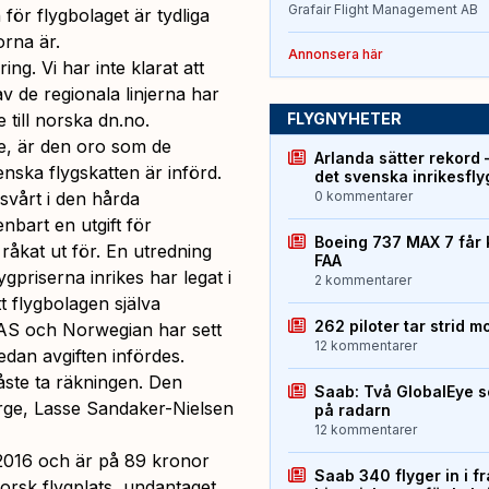
Grafair Flight Management AB
för flygbolaget är tydliga
orna är.
Annonsera här
ng. Vi har inte klarat att
v de regionala linjerna har
 till norska dn.no.
FLYGNYHETER
re, är den oro som de
Arlanda sätter rekord 
nska flygskatten är införd.
det svenska inrikesfl
svårt i den hårda
0 kommentarer
nbart en utgift för
Boeing 737 MAX 7 får 
råkat ut för. En utredning
FAA
ygpriserna inrikes har legat i
2 kommentarer
tt flygbolagen själva
262 piloter tar strid m
AS och Norwegian har sett
12 kommentarer
edan avgiften infördes.
åste ta räkningen. Den
Saab: Två GlobalEye s
rge, Lasse Sandaker-Nielsen
på radarn
12 kommentarer
 2016 och är på 89 kronor
Saab 340 flyger in i f
orsk flygplats, undantaget