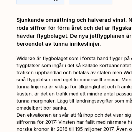
Sjunkande omsättning och halverad vinst. 
röda siffror för förra året och det är flygs
hävdar flygbolaget. De nya jetflygplanen är 
beroendet av tunna inrikeslinjer.
Widerøe är flygbolaget som i första hand flyger på
flygplatser som ingår i det så kallade kortbanenätet 
trafiken upphandlad och betalas av staten men Wide
små flygplatser med eget kommersiellt ansvar. Men l
tunna linjerna är viktiga för tillgänglighet och framk
kusten, är det en trafik med ett mindre antal pass
tunna marginaler. Lägg till landningsavgifter som 
omedelbart bör sänka.
Den ekvationen är svår att få ihop och det visar si
siffrorna för 2017: Vinsten har fallit med närmare h
norska kronor år 2016 till 195 miljoner 2017. Även