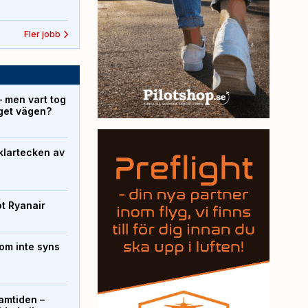
Fler jobb
– men vart tog
yget vägen?
klartecken av
ot Ryanair
om inte syns
ramtiden –