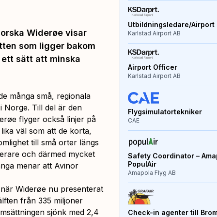
Utbildningsledare/Airport 
Norska Widerøe visar
Karlstad Airport AB
katten som ligger bakom
ett sätt att minska
Airport Officer
Karlstad Airport AB
 de många små, regionala
i Norge. Till del är den
Flygsimulatortekniker
røe flyger också linjer på
CAE
ika väl som att de korta,
omlighet till små orter längs
agerare och därmed mycket
Safety Coordinator – Amap
PopulAir
många menar att Avinor
Amapola Flyg AB
g när Widerøe nu presenterat
älften från 335 miljoner
 omsättningen sjönk med 2,4
Check-in agenter till Bro