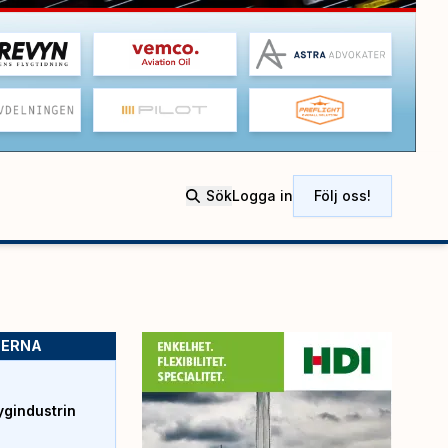
Sök
Logga in
Följ oss!
SERNA
ygindustrin