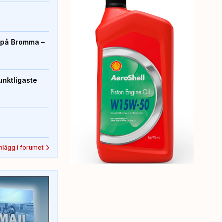
r på Bromma –
unktligaste
inlägg i forumet