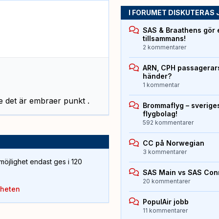
I FORUMET DISKUTERAS 
SAS & Braathens gör e
tillsammans!
2 kommentarer
ARN, CPH passagerarst
händer?
1 kommentar
e det är embraer punkt .
Brommaflyg – sverige
flygbolag!
592 kommentarer
CC på Norwegian
3 kommentarer
öjlighet endast ges i 120
SAS Main vs SAS Con
20 kommentarer
yheten
PopulAir jobb
11 kommentarer