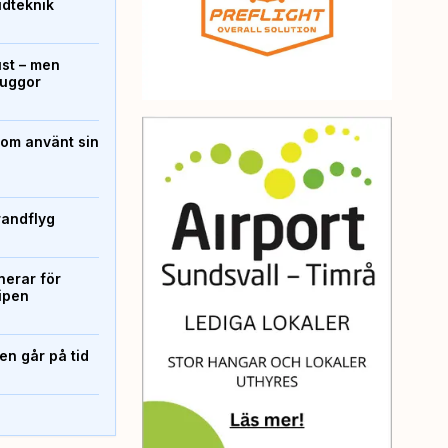
ridteknik
ust – men
kuggor
som använt sin
randflyg
erar för
ipen
n går på tid