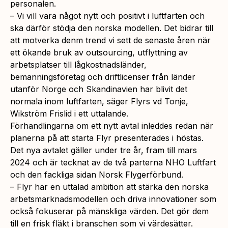
personalen.
– Vi vill vara något nytt och positivt i luftfarten och
ska därför stödja den norska modellen. Det bidrar till
att motverka denm trend vi sett de senaste åren när
ett ökande bruk av outsourcing, utflyttning av
arbetsplatser till lågkostnadsländer,
bemanningsföretag och driftlicenser från länder
utanför Norge och Skandinavien har blivit det
normala inom luftfarten, säger Flyrs vd Tonje,
Wikström Frislid i ett uttalande.
Förhandlingarna om ett nytt avtal inleddes redan när
planerna på att starta Flyr presenterades i höstas.
Det nya avtalet gäller under tre år, fram till mars
2024 och är tecknat av de två parterna NHO Luftfart
och den fackliga sidan Norsk Flygerförbund.
– Flyr har en uttalad ambition att stärka den norska
arbetsmarknadsmodellen och driva innovationer som
också fokuserar på mänskliga värden. Det gör dem
till en frisk fläkt i branschen som vi värdesätter.