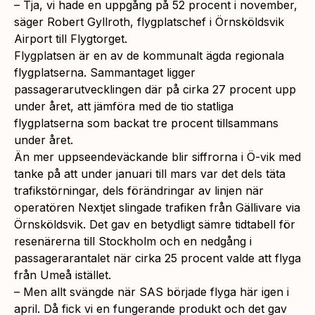
– Tja, vi hade en uppgång på 52 procent i november,
säger Robert Gyllroth, flygplatschef i Örnsköldsvik
Airport till Flygtorget.
Flygplatsen är en av de kommunalt ägda regionala
flygplatserna. Sammantaget ligger
passagerarutvecklingen där på cirka 27 procent upp
under året, att jämföra med de tio statliga
flygplatserna som backat tre procent tillsammans
under året.
Än mer uppseendeväckande blir siffrorna i Ö-vik med
tanke på att under januari till mars var det dels täta
trafikstörningar, dels förändringar av linjen när
operatören Nextjet slingade trafiken från Gällivare via
Örnsköldsvik. Det gav en betydligt sämre tidtabell för
resenärerna till Stockholm och en nedgång i
passagerarantalet när cirka 25 procent valde att flyga
från Umeå istället.
– Men allt svängde när SAS började flyga här igen i
april. Då fick vi en fungerande produkt och det gav