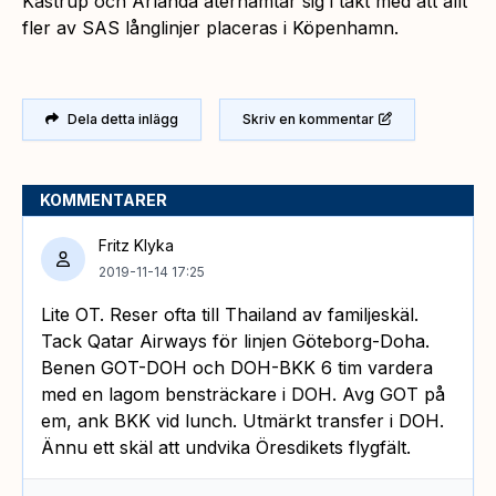
Kastrup och Arlanda återhämtar sig i takt med att allt
fler av SAS långlinjer placeras i Köpenhamn.
Dela detta inlägg
Skriv en kommentar
KOMMENTARER
Fritz Klyka
2019-11-14 17:25
Lite OT. Reser ofta till Thailand av familjeskäl.
Tack Qatar Airways för linjen Göteborg-Doha.
Benen GOT-DOH och DOH-BKK 6 tim vardera
med en lagom bensträckare i DOH. Avg GOT på
em, ank BKK vid lunch. Utmärkt transfer i DOH.
Ännu ett skäl att undvika Öresdikets flygfält.