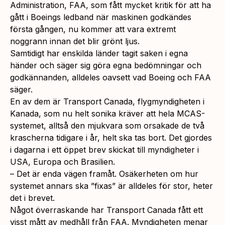
Administration, FAA, som fått mycket kritik för att ha
gått i Boeings ledband när maskinen godkändes
första gången, nu kommer att vara extremt
noggrann innan det blir grönt ljus.
Samtidigt har enskilda länder tagit saken i egna
händer och säger sig göra egna bedömningar och
godkännanden, alldeles oavsett vad Boeing och FAA
säger.
En av dem är Transport Canada, flygmyndigheten i
Kanada, som nu helt sonika kräver att hela MCAS-
systemet, alltså den mjukvara som orsakade de två
krascherna tidigare i år, helt ska tas bort. Det gjordes
i dagarna i ett öppet brev skickat till myndigheter i
USA, Europa och Brasilien.
– Det är enda vägen framåt. Osäkerheten om hur
systemet annars ska ”fixas” är alldeles för stor, heter
det i brevet.
Något överraskande har Transport Canada fått ett
visst mått av medhåll från FAA. Myndigheten menar