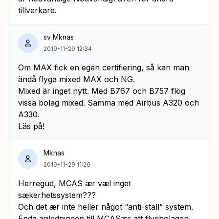
tillverkare.
sv Mknas
2019-11-29 12:34
Om MAX fick en egen certifiering, så kan man
ändå flyga mixed MAX och NG.
Mixed är inget nytt. Med B767 och B757 flög
vissa bolag mixed. Samma med Airbus A320 och
A330.
Läs på!
Mknas
2019-11-29 11:26
Herregud, MCAS ær væl inget
sækerhetssystem???
Och det ær inte heller något “anti-stall” system.
Enda anledningen till MCASær att flygbolagen