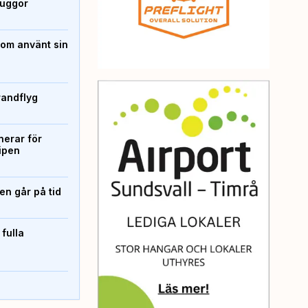
kuggor
som använt sin
randflyg
erar för
ipen
n går på tid
 fulla