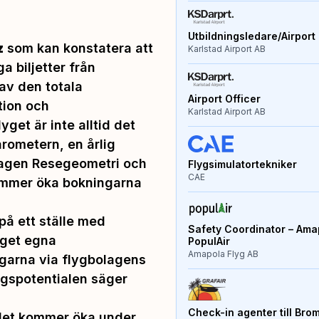
Utbildningsledare/Airport 
z
som kan konstatera att
Karlstad Airport AB
a biljetter från
 av den totala
Airport Officer
tion och
Karlstad Airport AB
get är inte alltid det
rometern, en årlig
tagen Resegeometri och
Flygsimulatortekniker
CAE
ommer öka bokningarna
å ett ställe med
Safety Coordinator – Amap
laget egna
PopulAir
Amapola Flyg AB
ngarna via flygbolagens
ngspotentialen
säger
Check-in agenter till Bro
det kommer öka under