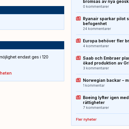
bromsas av nya geos
0 kommentarer
Ryanair sparkar pilot 
befogenhet
24 kommentarer
Europa behöver fler b
4 kommentarer
öjlighet endast ges i 120
Saab och Embraer plan
ökad produktion av Gr
3 kommentarer
yheten
Norwegian backar – me
1 kommentar
Boeing lyfter igen med
rättigheter
7 kommentarer
Fler nyheter