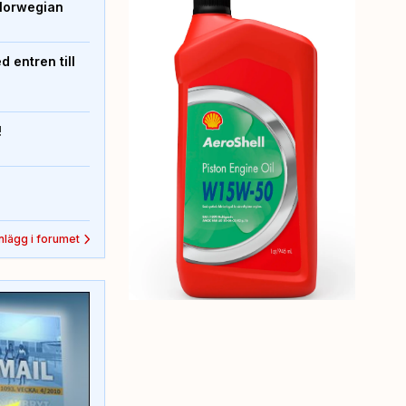
Norwegian
 entren till
!
inlägg i forumet