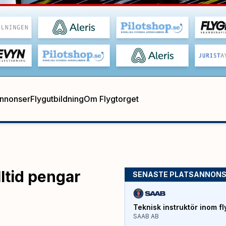
annonser
Flygutbildning
Om Flygtorget
lltid pengar
SENASTE PLATSANNON
Teknisk instruktör inom fl
SAAB AB