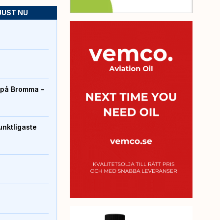
JUST NU
r på Bromma –
unktligaste