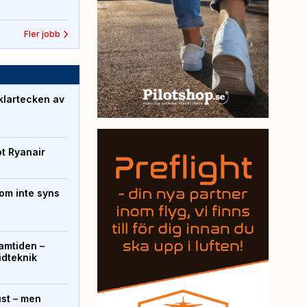
Fler jobb
klartecken av
ot Ryanair
om inte syns
ramtiden –
ridteknik
ust – men