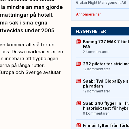
Grafair Flight Management AB
ala mindre än man gjorde
rnattningar på hotell.
Annonsera här
ma sak i sina egna
utvecklas under 2005.
FLYGNYHETER
Boeing 737 MAX 7 får 
ien kommer att stå för en
FAA
ör oss. Dessa marknader är en
2 kommentarer
kan innebära att flygbolagen
262 piloter tar strid m
erna på långa rutter,
12 kommentarer
Europa och Sverige
avslutar
Saab: Två GlobalEye s
på radarn
12 kommentarer
Saab 340 flyger in i f
historiskt test för hyb
9 kommentarer
Finnair lyfter från förl