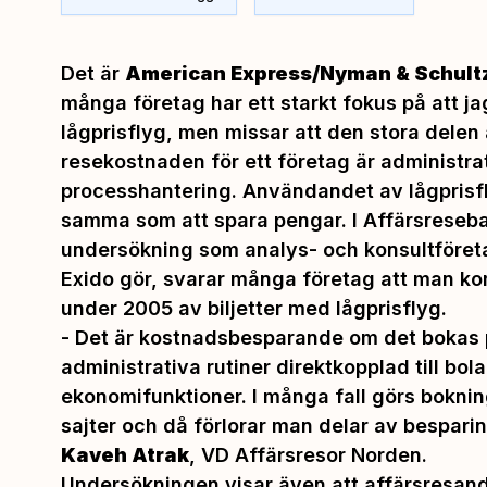
Det är
American Express/Nyman & Schult
många företag har ett starkt fokus på att jag
lågprisflyg, men missar att den stora delen
resekostnaden för ett företag är administra
processhantering. Användandet av lågprisfly
samma som att spara pengar. I Affärsreseba
undersökning som analys- och konsultföre
Exido gör, svarar många företag att man k
under 2005 av biljetter med lågprisflyg.
-
Det är kostnadsbesparande om det bokas p
administrativa rutiner direktkopplad till bo
ekonomifunktioner. I många fall görs bokni
sajter och då förlorar man delar av bespari
Kaveh Atrak
, VD Affärsresor Norden.
Undersökningen visar även att affärsresan