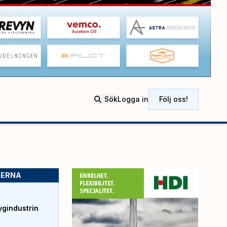
Sök
Logga in
Följ oss!
SERNA
ygindustrin