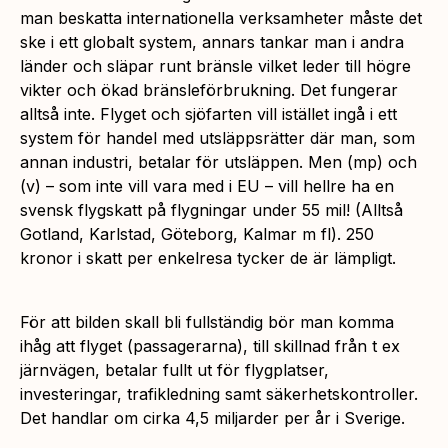
man beskatta internationella verksamheter måste det
ske i ett globalt system, annars tankar man i andra
länder och släpar runt bränsle vilket leder till högre
vikter och ökad bränsleförbrukning. Det fungerar
alltså inte. Flyget och sjöfarten vill istället ingå i ett
system för handel med utsläppsrätter där man, som
annan industri, betalar för utsläppen. Men (mp) och
(v) – som inte vill vara med i EU – vill hellre ha en
svensk flygskatt på flygningar under 55 mil! (Alltså
Gotland, Karlstad, Göteborg, Kalmar m fl). 250
kronor i skatt per enkelresa tycker de är lämpligt.
För att bilden skall bli fullständig bör man komma
ihåg att flyget (passagerarna), till skillnad från t ex
järnvägen, betalar fullt ut för flygplatser,
investeringar, trafikledning samt säkerhetskontroller.
Det handlar om cirka 4,5 miljarder per år i Sverige.