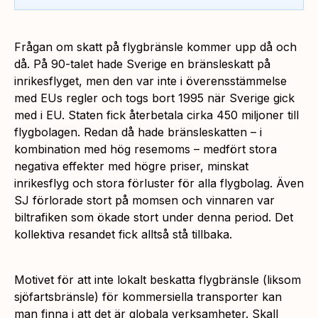
Frågan om skatt på flygbränsle kommer upp då och
då. På 90-talet hade Sverige en bränsleskatt på
inrikesflyget, men den var inte i överensstämmelse
med EUs regler och togs bort 1995 när Sverige gick
med i EU. Staten fick återbetala cirka 450 miljoner till
flygbolagen. Redan då hade bränsleskatten – i
kombination med hög resemoms – medfört stora
negativa effekter med högre priser, minskat
inrikesflyg och stora förluster för alla flygbolag. Även
SJ förlorade stort på momsen och vinnaren var
biltrafiken som ökade stort under denna period. Det
kollektiva resandet fick alltså stå tillbaka.
Motivet för att inte lokalt beskatta flygbränsle (liksom
sjöfartsbränsle) för kommersiella transporter kan
man finna i att det är globala verksamheter. Skall