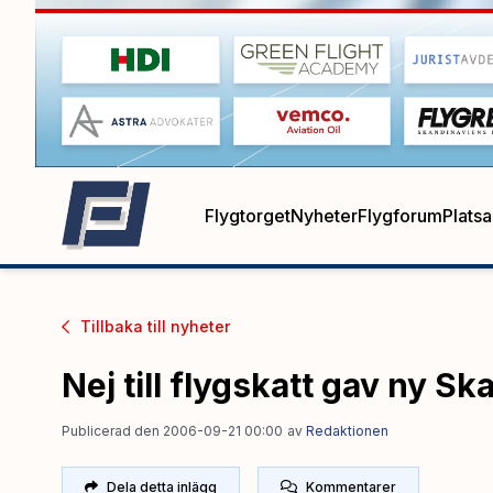
Flygtorget
Nyheter
Flygforum
Plats
Tillbaka till
nyheter
Nej till flygskatt gav ny Sk
Publicerad den 2006-09-21 00:00
av
Redaktionen
Dela detta inlägg
Kommentarer