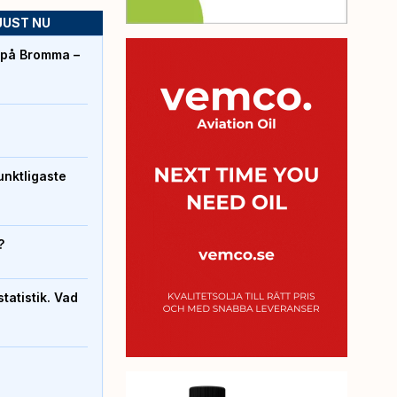
JUST NU
r på Bromma –
unktligaste
?
atistik. Vad