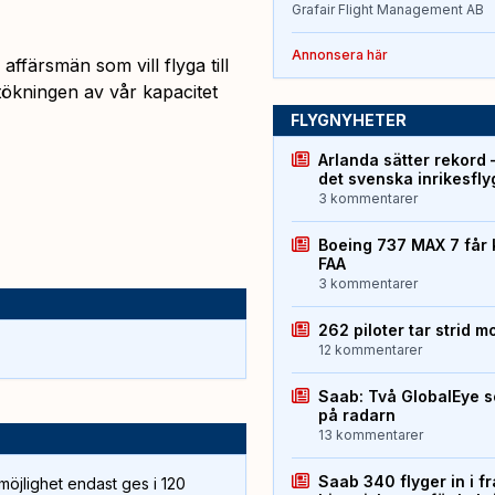
Grafair Flight Management AB
Annonsera här
ffärsmän som vill flyga till
ökningen av vår kapacitet
FLYGNYHETER
Arlanda sätter rekord 
det svenska inrikesfl
3 kommentarer
Boeing 737 MAX 7 får 
FAA
3 kommentarer
262 piloter tar strid m
12 kommentarer
Saab: Två GlobalEye s
på radarn
13 kommentarer
Saab 340 flyger in i f
öjlighet endast ges i 120