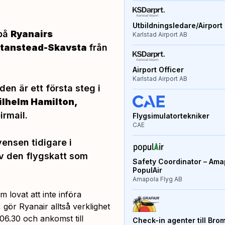
Utbildningsledare/Airport 
 på
Ryanairs
Karlstad Airport AB
tanstead-Skavsta
från
Airport Officer
Karlstad Airport AB
en är ett första steg i
lhelm Hamilton,
irmail.
Flygsimulatortekniker
CAE
ensen tidigare i
av den flygskatt som
Safety Coordinator – Amap
PopulAir
Amapola Flyg AB
 lovat att inte införa
gör Ryanair alltså verklighet
06.30 och ankomst till
Check-in agenter till Bro