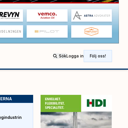
Sök
Logga in
Följ oss!
SERNA
ygindustrin