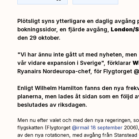
Plötsligt syns ytterligare en daglig avgång
bokningssidor, en fjärde avgång,
London/S
den 29 oktober.
"Vi har ännu inte gått ut med nyheten, men d
vår vidare expansion i Sverige",
förklarar
Wi
Ryanairs Nordeuropa-chef, för Flygtorget @
Enligt Wilhelm Hamilton fanns den nya frekv
planerna, men lades åt sidan som en följd 
beslutades av riksdagen.
Men nu efter valet och med den nya regeringen, som
flygskatten (Flygtorget
@irmail 18 september
2006), 
av den nya rotationen, med avgång från Stanstead 