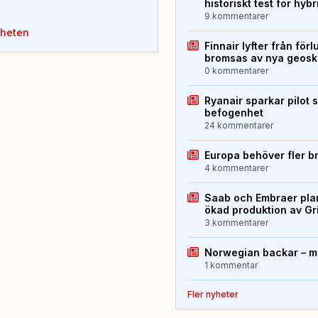
historiskt test för hyb
9 kommentarer
yheten
Finnair lyfter från förl
bromsas av nya geos
0 kommentarer
Ryanair sparkar pilot 
befogenhet
24 kommentarer
Europa behöver fler b
4 kommentarer
Saab och Embraer plan
ökad produktion av Gr
3 kommentarer
Norwegian backar – me
1 kommentar
Fler nyheter