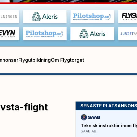
annonser
Flygutbildning
Om Flygtorget
avsta-flight
SENASTE PLATSANNON
Teknisk instruktör inom fl
SAAB AB