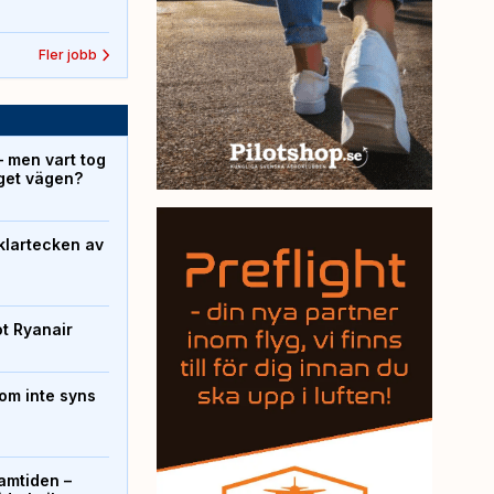
Fler jobb
– men vart tog
yget vägen?
klartecken av
ot Ryanair
om inte syns
ramtiden –