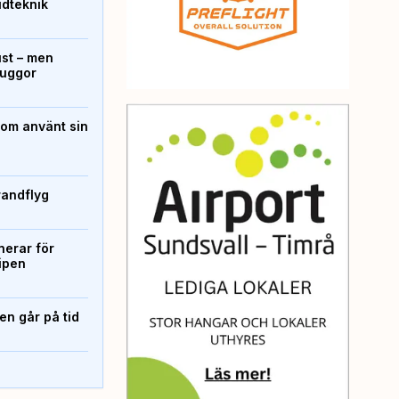
ridteknik
ust – men
kuggor
som använt sin
randflyg
erar för
ipen
n går på tid