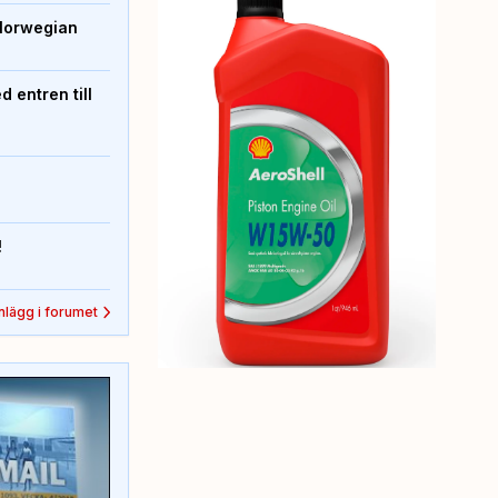
Norwegian
 entren till
!
inlägg i forumet