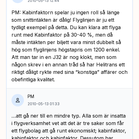
2010-05-13 12:44
PM: Kabinfaktorn spelar ju ingen roll så länge
som snittintäkten är dålig! Flyglinjen är ju ett
tydligt exempel på detta. Du kan klara att flyga
runt med Kabinfaktor på 30-40 %, men då
måste intäkten per biljett vara minst dubbelt så
hög som flyglinjens högstapris om 1200 enkel.
Att man tar in en J32 är nog klokt, men som
någon skrev i en annan tråd så har Helitrans ett
riktigt dåligt rykte med sina “konstiga” affärer och
obefintliga kvalitet.
PM
2010-05-13 01:33
…att gå ner till en mindre typ. Alla som är insatta
i flygverksamhet vet att det är tre saker som får
ett flygbolag att gå runt ekonomiskt; kabinfaktor,
kabinfaktor och kabinfaktor. Dessutom har