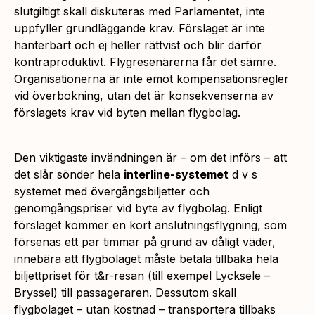
slutgiltigt skall diskuteras med Parlamentet, inte
uppfyller grundläggande krav. Förslaget är inte
hanterbart och ej heller rättvist och blir därför
kontraproduktivt. Flygresenärerna får det sämre.
Organisationerna är inte emot kompensationsregler
vid överbokning, utan det är konsekvenserna av
förslagets krav vid byten mellan flygbolag.
Den viktigaste invändningen är – om det införs – att
det slår sönder hela
interline-systemet
d v s
systemet med övergångsbiljetter och
genomgångspriser vid byte av flygbolag. Enligt
förslaget kommer en kort anslutningsflygning, som
försenas ett par timmar på grund av dåligt väder,
innebära att flygbolaget måste betala tillbaka hela
biljettpriset för t&r-resan (till exempel Lycksele –
Bryssel) till passageraren. Dessutom skall
flygbolaget – utan kostnad – transportera tillbaks