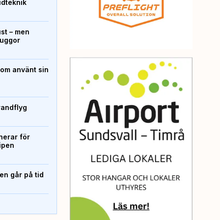
ridteknik
ust – men
kuggor
som använt sin
randflyg
erar för
ipen
n går på tid