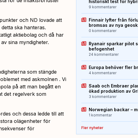
stå för de intäktsförluster
historiskt test för hyb
9 kommentarer
ynpunkter och ND lovade att
Finnair lyfter från förl
bromsas av nya geos
detta ska hanteras.
0 kommentarer
atligt aktiebolag och då har
av sina myndigheter.
Ryanair sparkar pilot 
befogenhet
24 kommentarer
Europa behöver fler b
ndigheterna som stängde
4 kommentarer
problemet med askmolnen . Vi
Saab och Embraer plan
pola på att man begått en
ökad produktion av Gr
lkat det regelverk som
3 kommentarer
Norwegian backar – me
rdes och dessa ledde till att
1 kommentar
stora olägenheter för
nsekvenser för
Fler nyheter