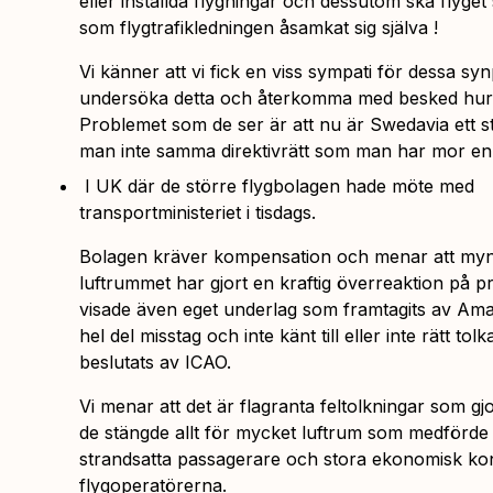
eller inställda flygningar och dessutom ska flyget 
som flygtrafikledningen åsamkat sig själva !
Vi känner att vi fick en viss sympati för dessa s
undersöka detta och återkomma med besked hur 
Problemet som de ser är att nu är Swedavia ett st
man inte samma direktivrätt som man har mor en 
I UK där de större flygbolagen hade möte med
transportministeriet i tisdags.
Bolagen kräver kompensation och menar att my
luftrummet har gjort en kraftig överreaktion på 
visade även eget underlag som framtagits av Ama
hel del misstag och inte känt till eller inte rätt to
beslutats av ICAO.
Vi menar att det är flagranta feltolkningar som gjo
de stängde allt för mycket luftrum som medförde 
strandsatta passagerare och stora ekonomisk ko
flygoperatörerna.