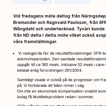
Vid fredagens möte deltog från Näringsdep
Bromander och Ragnvald Paulsson, från SFR
Wångdahl och undertecknad. Tyvärr kunde 
från ND delta i detta möte vilket också avsp
våra framställningar.
Vi redogjorde för de resultatförsämringar SFR-bo
askmolnsperioden. Den samlade resultatförsämr
uppgår till ca 180 msek. Inklusive 52 msek i car
betalat enlig förordningen 261/2004.
Samtidigt visade vi också på de prognoser om fr
på. Vi förklarade att tiden rinner i väg.
Om inte en ekonomisk kompensation snabbt komm
bolag få likviditetsproblem redan i sommar.