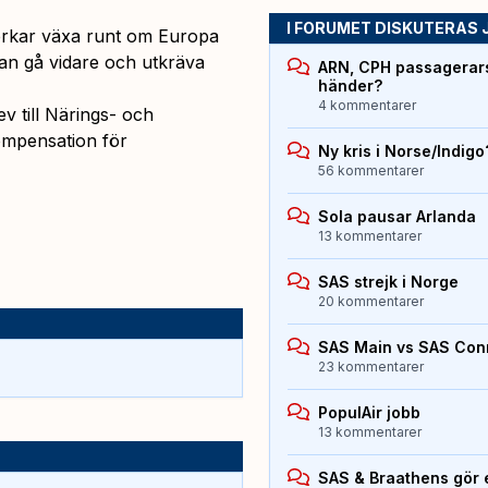
I FORUMET DISKUTERAS 
erkar växa runt om Europa
n gå vidare och utkräva
ARN, CPH passagerarst
händer?
4 kommentarer
v till Närings- och
ompensation för
Ny kris i Norse/Indigo
56 kommentarer
Sola pausar Arlanda
13 kommentarer
SAS strejk i Norge
20 kommentarer
SAS Main vs SAS Con
23 kommentarer
PopulAir jobb
13 kommentarer
SAS & Braathens gör e