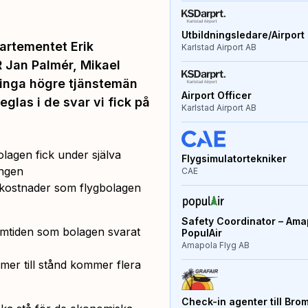
Utbildningsledare/Airport 
artementet Erik
Karlstad Airport AB
 Jan Palmér, Mikael
inga högre tjänstemän
Airport Officer
eglas i de svar vi fick på
Karlstad Airport AB
lagen fick under själva
Flygsimulatortekniker
ingen
CAE
e-kostnader som flygbolagen
Safety Coordinator – Amap
amtiden som bolagen svarat
PopulAir
Amapola Flyg AB
er till stånd kommer flera
Check-in agenter till Bro