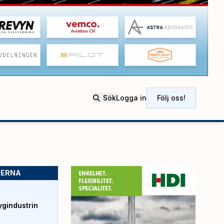
Sök
Logga in
Följ oss!
SERNA
ygindustrin