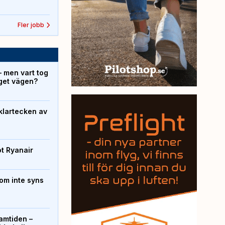
Fler jobb
– men vart tog
yget vägen?
klartecken av
ot Ryanair
om inte syns
ramtiden –