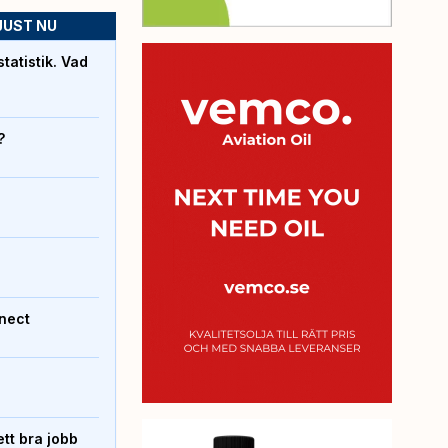
JUST NU
atistik. Vad
?
nect
tt bra jobb