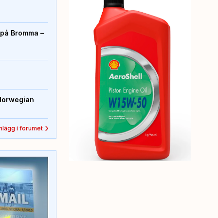
r på Bromma –
Norwegian
inlägg i forumet