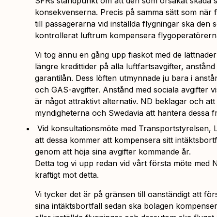
SFRs ståndpunkt om att den som orsakat skada s
konsekvenserna. Precis på samma sätt som när fl
till passagerarna vid inställda flygningar ska den 
kontrollerat luftrum kompensera flygoperatörern
Vi tog ännu en gång upp fiaskot med de lättnader
längre kredittider på alla luftfartsavgifter, anstån
garantilån. Dess löften utmynnade ju bara i anst
och GAS-avgifter. Anstånd med sociala avgifter visa
är något attraktivt alternativ. ND beklagar och att 
myndigheterna och Swedavia att hantera dessa fr
Vid konsultationsmöte med Transportstyrelsen,
att dessa kommer att kompensera sitt intäktsbortf
genom att höja sina avgifter kommande år.
Detta tog vi upp redan vid vårt första möte med
kraftigt mot detta.
Vi tycker det är på gränsen till oanständigt att fö
sina intäktsbortfall sedan ska bolagen kompense