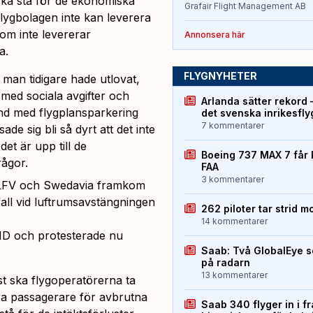
ka stå för de ekonomiska
Grafair Flight Management AB
ygbolagen inte kan leverera
som inte levererar
Annonsera här
a.
FLYGNYHETER
 man tidigare hade utlovat,
d med sociala avgifter och
Arlanda sätter rekord 
ånd med flygplansparkering
det svenska inrikesfl
7 kommentarer
de sig bli så dyrt att det inte
det är upp till de
Boeing 737 MAX 7 får 
ågor.
FAA
3 kommentarer
 LFV och Swedavia framkom
all vid luftrumsavstängningen
262 piloter tar strid m
14 kommentarer
 ND och protesterade nu
Saab: Två GlobalEye s
på radarn
13 kommentarer
rst ska flygoperatörerna ta
ra passagerare för avbrutna
Saab 340 flyger in i f