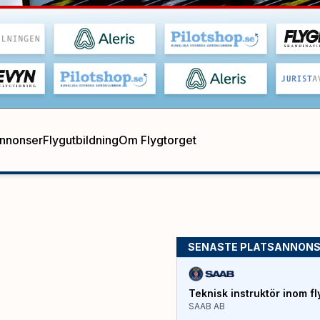
annonser
Flygutbildning
Om Flygtorget
SENASTE PLATSANNON
Teknisk instruktör inom fl
SAAB AB