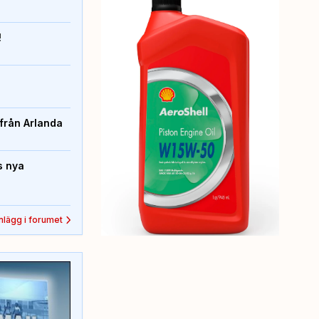
!
från Arlanda
s nya
inlägg i forumet