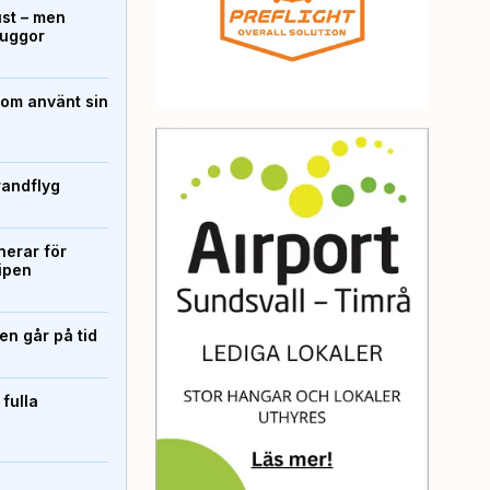
ust – men
kuggor
som använt sin
randflyg
erar för
ipen
n går på tid
 fulla