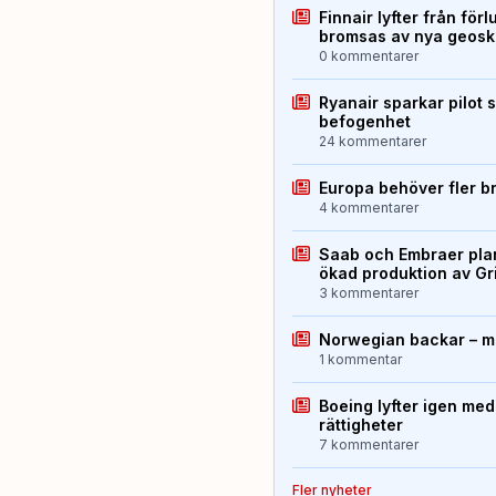
Finnair lyfter från förl
bromsas av nya geos
0 kommentarer
Ryanair sparkar pilot 
befogenhet
24 kommentarer
Europa behöver fler b
4 kommentarer
Saab och Embraer plan
ökad produktion av Gr
3 kommentarer
Norwegian backar – me
1 kommentar
Boeing lyfter igen med
rättigheter
7 kommentarer
Fler nyheter