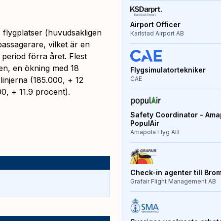
Airport Officer
 flygplatser (huvudsakligen
Karlstad Airport AB
assagerare, vilket är en
eriod förra året. Flest
nien, en ökning med 18
Flygsimulatortekniker
injerna (185.000, + 12
CAE
0, + 11.9 procent).
Safety Coordinator – Amap
PopulAir
Amapola Flyg AB
Check-in agenter till Bro
Grafair Flight Management AB