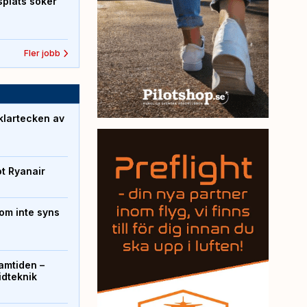
splats söker
Fler jobb
klartecken av
ot Ryanair
om inte syns
ramtiden –
ridteknik