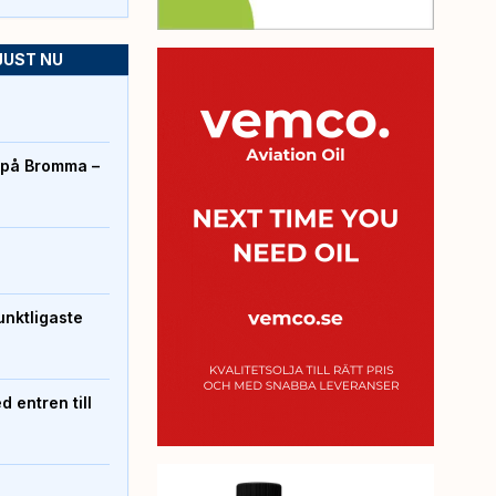
JUST NU
r på Bromma –
unktligaste
 entren till