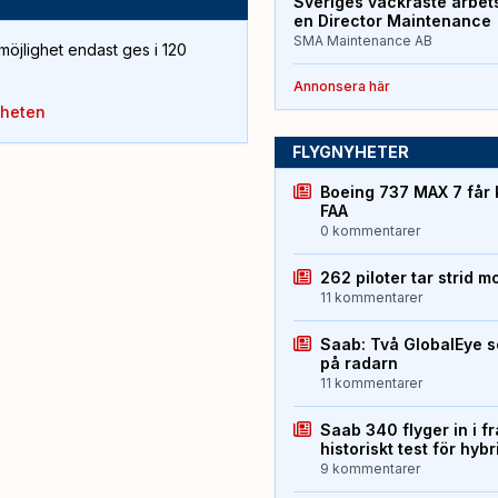
Sveriges vackraste arbet
en Director Maintenance
SMA Maintenance AB
öjlighet endast ges i 120
Annonsera här
yheten
FLYGNYHETER
Boeing 737 MAX 7 får 
FAA
0 kommentarer
262 piloter tar strid m
11 kommentarer
Saab: Två GlobalEye s
på radarn
11 kommentarer
Saab 340 flyger in i f
historiskt test för hyb
9 kommentarer