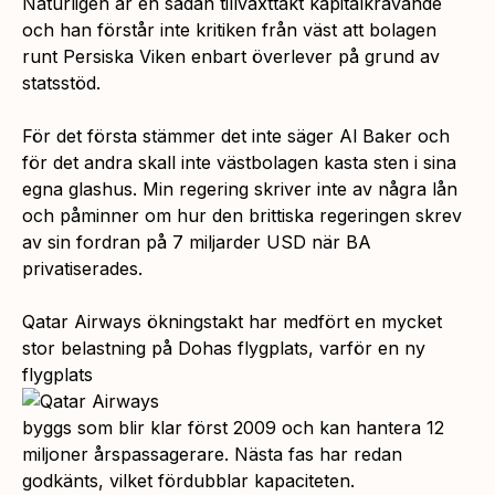
Naturligen är en sådan tillväxttakt kapitalkrävande
och han förstår inte kritiken från väst att bolagen
runt Persiska Viken enbart överlever på grund av
statsstöd.
För det första stämmer det inte säger Al Baker och
för det andra skall inte västbolagen kasta sten i sina
egna glashus. Min regering skriver inte av några lån
och påminner om hur den brittiska regeringen skrev
av sin fordran på 7 miljarder USD när BA
privatiserades.
Qatar Airways ökningstakt har medfört en mycket
stor belastning på Dohas flygplats, varför en ny
flygplats
byggs som blir klar först 2009 och kan hantera 12
miljoner årspassagerare. Nästa fas har redan
godkänts, vilket fördubblar kapaciteten.