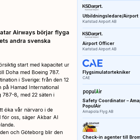
Utbildningsledare/Airport 
Karlstad Airport AB
atar Airways börjar flyga
gets andra svenska
Airport Officer
Karlstad Airport AB
örsiktig start med kapacitet ur
 till Doha med Boeing 787.
Flygsimulatortekniker
CAE
nation i Sverige: från den 12
n på Hamad International
g 787-8, med 22 säten i
Safety Coordinator – Amap
PopulAir
t öka vår närvaro i de
Amapola Flyg AB
 för oss, säger Akbar Al
lande.
orden och Göteborg blir den
Check-in agenter till Bro