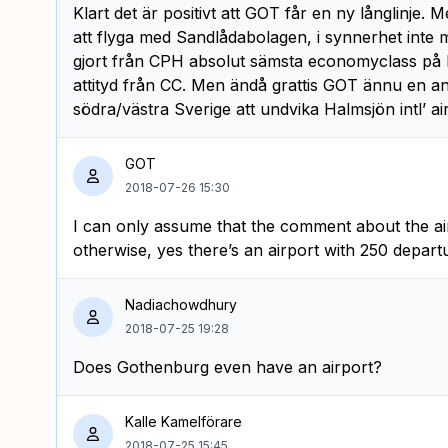
Klart det är positivt att GOT får en ny långlinje. M
att flyga med Sandlådabolagen, i synnerhet inte
gjort från CPH absolut sämsta economyclass på l
attityd från CC. Men ändå grattis GOT ännu en an
södra/västra Sverige att undvika Halmsjön intl’ ai
GOT
2018-07-26 15:30
I can only assume that the comment about the ai
otherwise, yes there’s an airport with 250 depart
Nadiachowdhury
2018-07-25 19:28
Does Gothenburg even have an airport?
Kalle Kamelförare
2018-07-25 15:45