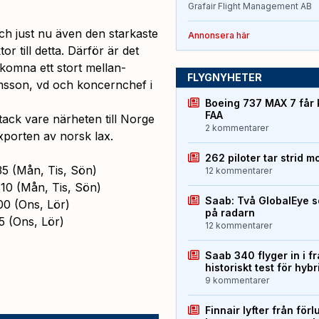
Grafair Flight Management AB
ch just nu även den starkaste
Annonsera här
or till detta. Därför är det
lkomna ett stort mellan-
FLYGNYHETER
msson, vd och koncernchef i
Boeing 737 MAX 7 får 
FAA
ack vare närheten till Norge
2 kommentarer
xporten av norsk lax.
262 piloter tar strid m
35 (Mån, Tis, Sön)
12 kommentarer
:10 (Mån, Tis, Sön)
Saab: Två GlobalEye s
00 (Ons, Lör)
på radarn
5 (Ons, Lör)
12 kommentarer
Saab 340 flyger in i f
historiskt test för hyb
9 kommentarer
Finnair lyfter från förl