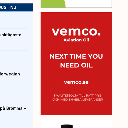
JUST NU
unktligaste
Norwegian
r på Bromma –