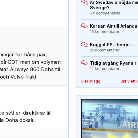
Är Swedavia nöjda med
Sverige?
34 kommentarer
Korean Air till Arlanda
16 kommentarer
Kuggat PPL-teorin…
25 kommentarer
ningar för både pax,
ivå på GOT men om volymen
Tidig avgång Ryanair 
Qatar Airways 860 Doha till
14 kommentarer
ch Volvo frakt.
Fler inlägg
Skriv ett 
ett en direktlinje till
via Doha också.