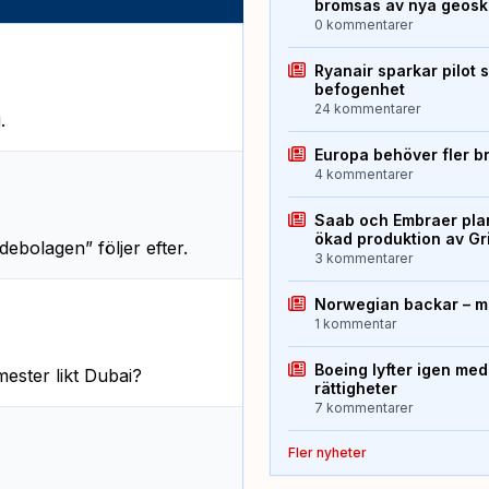
bromsas av nya geos
0 kommentarer
Ryanair sparkar pilot 
befogenhet
24 kommentarer
.
Europa behöver fler b
4 kommentarer
Saab och Embraer plan
ökad produktion av Gr
debolagen” följer efter.
3 kommentarer
Norwegian backar – me
1 kommentar
Boeing lyfter igen med
ester likt Dubai?
rättigheter
7 kommentarer
Fler nyheter