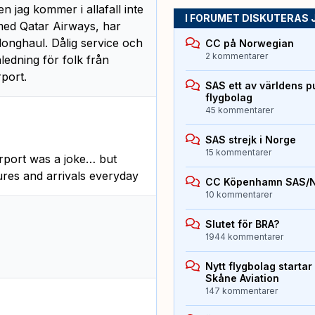
en jag kommer i allafall inte
I FORUMET DISKUTERAS 
 med Qatar Airways, har
onghaul. Dålig service och
CC på Norwegian
2 kommentarer
ledning för folk från
rport.
SAS ett av världens p
flygbolag
45 kommentarer
SAS strejk i Norge
15 kommentarer
rport was a joke… but
ures and arrivals everyday
CC Köpenhamn SAS/
10 kommentarer
Slutet för BRA?
1944 kommentarer
Nytt flygbolag starta
Skåne Aviation
147 kommentarer