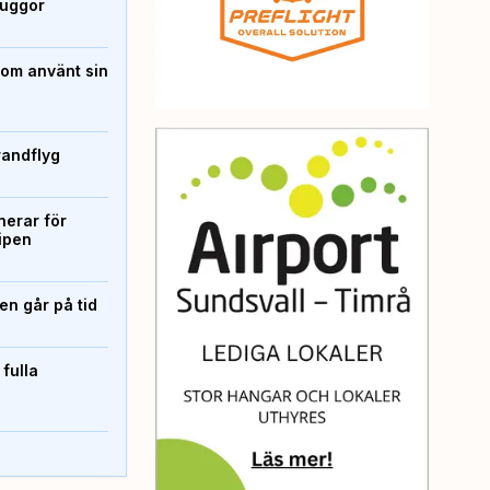
kuggor
som använt sin
randflyg
erar för
ipen
n går på tid
 fulla