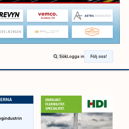
Sök
Logga in
Följ oss!
SERNA
ygindustrin