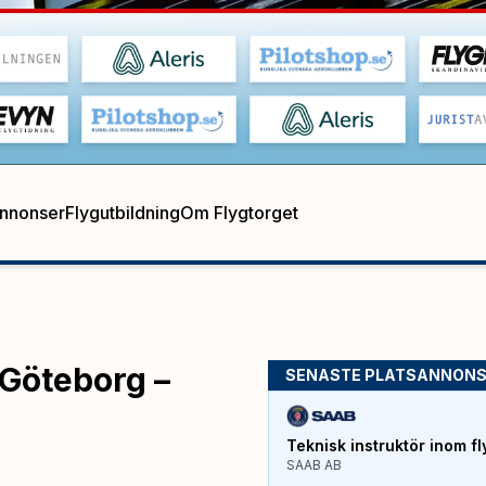
annonser
Flygutbildning
Om Flygtorget
 Göteborg –
SENASTE PLATSANNON
Teknisk instruktör inom fl
SAAB AB