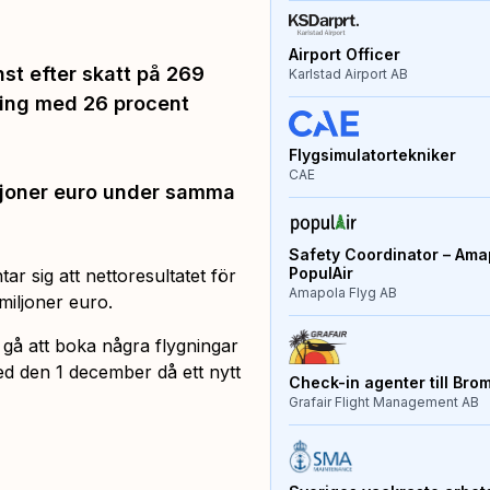
Airport Officer
st efter skatt på 269
Karlstad Airport AB
kning med 26 procent
Flygsimulatortekniker
CAE
iljoner euro under samma
Safety Coordinator – Amap
PopulAir
ar sig att nettoresultatet för
Amapola Flyg AB
miljoner euro.
 gå att boka några flygningar
ed den 1 december då ett nytt
Check-in agenter till Bro
Grafair Flight Management AB