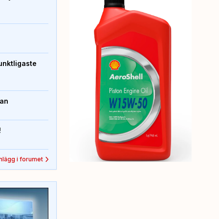
unktligaste
kan
!
inlägg i forumet