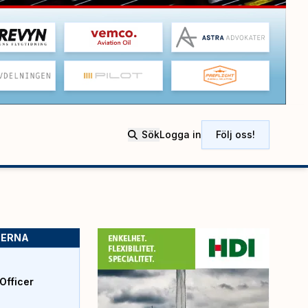
Sök
Logga in
Följ oss!
SERNA
Officer