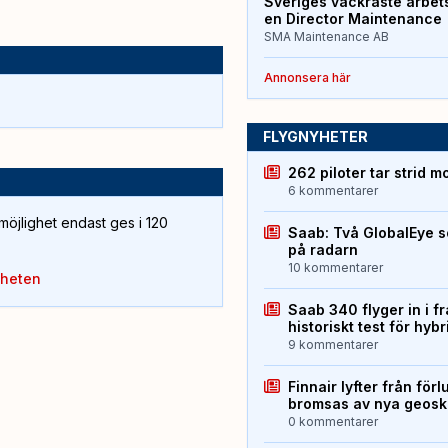
Sveriges vackraste arbet
en Director Maintenance
SMA Maintenance AB
Annonsera här
FLYGNYHETER
262 piloter tar strid m
6 kommentarer
öjlighet endast ges i 120
Saab: Två GlobalEye s
på radarn
10 kommentarer
yheten
Saab 340 flyger in i f
historiskt test för hyb
9 kommentarer
Finnair lyfter från förl
bromsas av nya geos
0 kommentarer