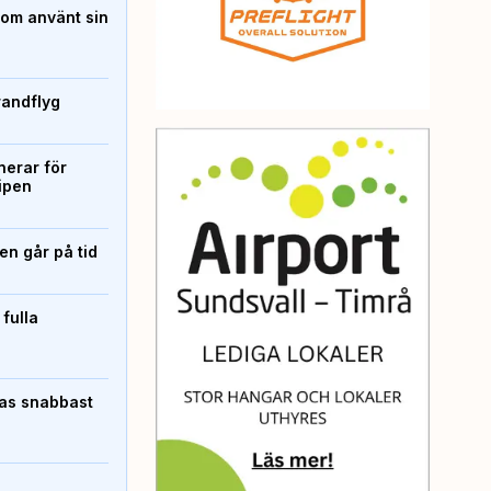
som använt sin
randflyg
erar för
ipen
n går på tid
 fulla
pas snabbast