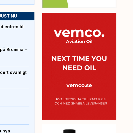
JUST NU
 entren till
r på Bromma –
cert ovanligt
s nya