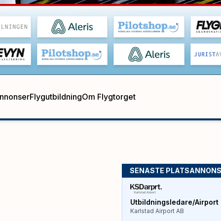
annonser
Flygutbildning
Om Flygtorget
SENASTE PLATSANNON
Utbildningsledare/Airport 
Karlstad Airport AB