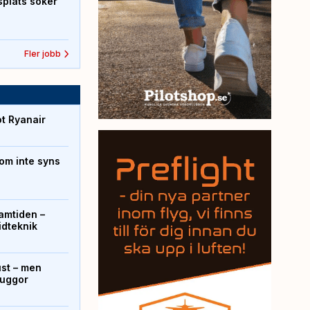
splats söker
Fler jobb
ot Ryanair
om inte syns
ramtiden –
ridteknik
ust – men
kuggor